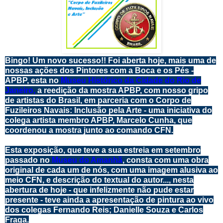
Bingo! Um novo sucesso!! Foi aberta hoje, mais uma de
nossas ações dos Pintores com a Boca e os Pés -
APBP, esta no
Museu Histórico da Cidade do Rio de
Janeiro,
a reedição da mostra APBP, com nosso gripo
de artistas do Brasil, em parceria com o Corpo de
Fuzileiros Navais: Inclusão pela Arte - uma iniciativa do
colega artista membro APBP, Marcelo Cunha, que
coordenou a mostra junto ao comando CFN.
Esta exposição, que teve a sua estreia em setembro
passado no
Museu do Amanhã
, consta com uma obra
original de cada um de nós, com uma imagem alusiva ao
meio CFN, e descrição do textual do autor..., nesta
abertura de hoje - que infelizmente não pude estar
presente - teve ainda a apresentação de pintura ao vivo
dos colegas Fernando Reis; Danielle Souza e Carlos
Fraga.