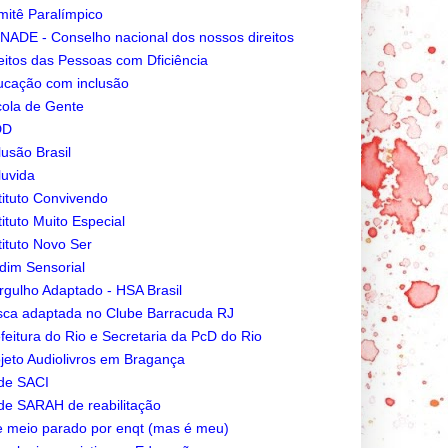
itê Paralímpico
ADE - Conselho nacional dos nossos direitos
eitos das Pessoas com Dficiência
cação com inclusão
ola de Gente
DD
lusão Brasil
luvida
tituto Convivendo
tituto Muito Especial
tituto Novo Ser
dim Sensorial
gulho Adaptado - HSA Brasil
ca adaptada no Clube Barracuda RJ
feitura do Rio e Secretaria da PcD do Rio
jeto Audiolivros em Bragança
de SACI
e SARAH de reabilitação
e meio parado por enqt (mas é meu)