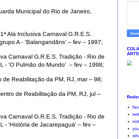
uarda Municipal do Rio de Janeiro,
ª Ala Inclusiva Carnaval G.R.E.S.
 grupo A - 'Balangandãns' – fev – 1997;
COLA
ARTÍ
iva Carnaval G.R.E.S. Tradição - Rio de
- 'O Pulmão do Mundo' – fev – 1998;
o de Reabilitação da PM, RJ, mar – 98;
ntro de Reabilitação da PM, RJ, jul –
Redes
fa
twi
iva Carnaval G.R.E.S. Tradição - Rio de
ins
 'História de Jacarepaguá'
– fev –
yo
wh