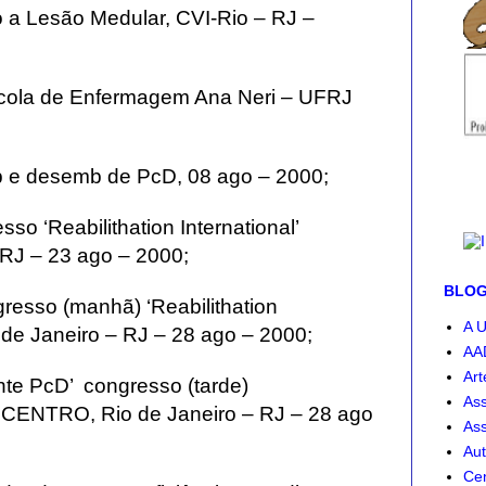
 a Lesão Medular, CVI-Rio – RJ –
Escola de Enfermagem Ana Neri – UFRJ
b e desemb de PcD, 08 ago – 2000;
so ‘Reabilithation International’
RJ – 23 ago – 2000;
BLOG-
resso (manhã) ‘Reabilithation
A U
de Janeiro – RJ – 28 ago – 2000;
AA
Art
te PcD’ congresso (tarde)
Ass
 RIOCENTRO, Rio de Janeiro – RJ – 28 ago
Ass
Aut
Cen