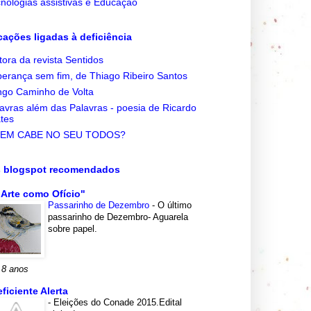
nologias assistivas e Educação
cações ligadas à deficiência
tora da revista Sentidos
erança sem fim, de Thiago Ribeiro Santos
go Caminho de Volta
avras além das Palavras - poesia de Ricardo
tes
EM CABE NO SEU TODOS?
s blogspot recomendados
 Arte como Ofício"
Passarinho de Dezembro
-
O último
passarinho de Dezembro- Aguarela
sobre papel.
 8 anos
eficiente Alerta
-
Eleições do Conade 2015.Edital