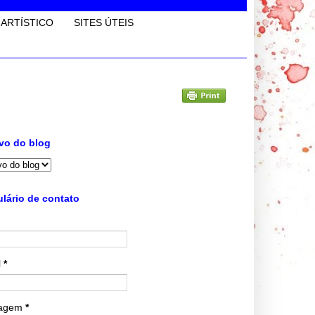
 ARTÍSTICO
SITES ÚTEIS
vo do blog
lário de contato
l
*
agem
*