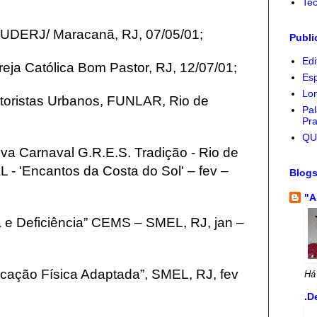
Tec
SUDERJ/ Maracanã, RJ, 07/05/01;
Publi
Edi
reja Católica Bom Pastor, RJ, 12/07/01;
Esp
Lon
otoristas Urbanos, FUNLAR, Rio de
Pal
Pra
QU
iva Carnaval G.R.E.S. Tradição - Rio de
 'Encantos da Costa do Sol' – fev –
Blog
"A
ia e Deficiência” CEMS – SMEL, RJ, jan –
ducação Física Adaptada”, SMEL, RJ, fev
Há
.D