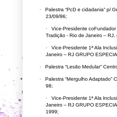
·
Palestra “PcD e cidadania” p/ G
23/09/96;
·
Vice-Presidente coFundador 1
Tradição - Rio de Janeiro – RJ,
·
Vice-Presidente 1ª Ala Inclus
Janeiro – RJ GRUPO ESPECIAL 
·
Palestra “Lesão Medular” Centr
·
Palestra “Mergulho Adaptado” Ce
98;
·
Vice-Presidente 1ª Ala Inclus
Janeiro – RJ
GRUPO ESPECIAL -
1999;