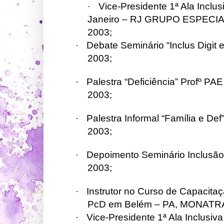
·
Vice-Presidente 1ª Ala Inclus
Janeiro – RJ GRUPO ESPECIAL 
2003;
·
Debate Seminário “Inclus Digit
2003;
·
Palestra “Deficiência” Profº P
2003;
·
Palestra Informal “Família e De
2003;
·
Depoimento Seminário Inclusão
2003;
·
Instrutor no Curso de Capacitaçã
PcD em Belém – PA, MONATRAN
·
Vice-Presidente 1ª Ala Inclusiv