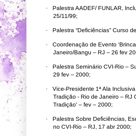
·
Palestra AADEF/ FUNLAR, Inclus
25/11/99;
·
Palestra “Deficiências” Curso d
·
Coordenação de Evento ‘Brincad
Janeiro/Bangu – RJ – 26 fev 20
·
Palestra Seminário CVI-Rio – Su
29 fev – 2000;
·
Vice-Presidente 1ª Ala Inclusiv
Tradição - Rio de Janeiro – R
Tradição' – fev – 2000;
·
Palestra Sobre Deficiências, 
no CVI-Rio – RJ, 17 abr 2000;