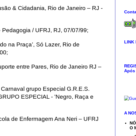
ão & Cidadania, Rio de Janeiro – RJ -
Conta
e Pedagogia / UFRJ, RJ, 07/07/99;
LINK
o na Praça’, Só Lazer, Rio de
00;
REGIS
porte entre Pares, Rio de Janeiro RJ –
Após 
a Carnaval grupo Especial G.R.E.S.
J GRUPO ESPECIAL - 'Negro, Raça e
A NO
Escola de Enfermagem Ana Neri – UFRJ
NÓ
O 