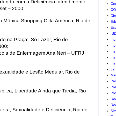
dando com a Deficiência: atendimento
Com
set – 2000;
CON
Dir
a Mônica Shopping Cittá América, Rio de
Edu
Esc
IB
o na Praça’, Só Lazer, Rio de
Inc
Inc
000;
Ins
Escola de Enfermagem Ana Neri – UFRJ
Ins
Ins
Jar
 Sexualidade e Lesão Medular, Rio de
Mer
Pes
Pre
blica, Liberdade Ainda que Tardia, Rio
Pro
Re
Red
eira, Sexualidade e Deficiência, Rio de
Sit