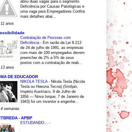
abriu duas vagas para o segmento
Deficiência por Causas Patológicas e
uma vaga para Empregadores.Confira
mais detalhes abai...
 11 anos
essibilidade
Contratação de Pessoas com
Deficiência
-
Em razão da Lei 8.213
de 24 de julho de 1991, as empresas
com mais de 100 empregados devem
preencher de 2% a 5% de seus
postos com a contratação de reab...
 13 anos
LMA DE EDUCADOR
NIKOLA TESLA
-
Nikola Tesla (Nicola
Tesla ou Никола Тесла) (Smiljan,
Império Austríaco, 9 de Julho de
1856 — Nova Iorque, 7 de Janeiro de
1943) foi um inventor e engenhe...
 4 semanas
TBREDA - APBP
ESTUDANDO...
-