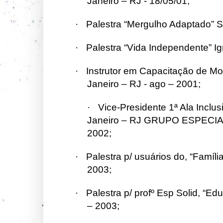
Janeiro – RJ - 18/05/01;
·
Palestra “Mergulho Adaptado” 
·
Palestra “Vida Independente” Ig
·
Instrutor em Capacitação de M
Janeiro – RJ - ago – 2001;
·
Vice-Presidente 1ª Ala Inclus
Janeiro – RJ GRUPO ESPECIAL -
2002;
·
Palestra p/ usuários do, “Famíl
2003;
·
Palestra p/ profº Esp Solid, “E
– 2003;