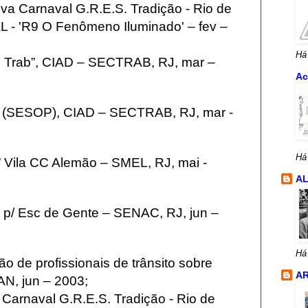
iva Carnaval G.R.E.S. Tradição - Rio de
- 'R9 O Fenômeno Iluminado' – fev –
Há
 e Trab”, CIAD – SECTRAB, RJ, mar –
Ac
AE (SESOP), CIAD – SECTRAB, RJ, mar -
Há
f” Vila CC Alemão – SMEL, RJ, mai -
A
 p/ Esc de Gente – SENAC, RJ, jun –
Há
o de profissionais de trânsito sobre
AR
, jun – 2003;
a Carnaval G.R.E.S. Tradição - Rio de