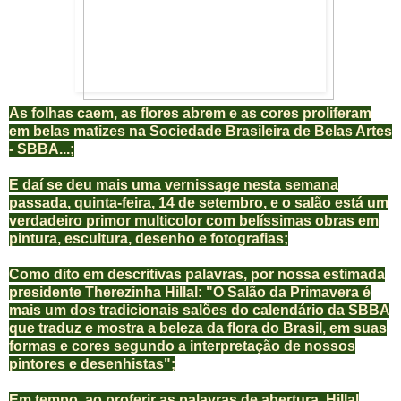
As folhas caem, as flores abrem e as cores proliferam
em belas matizes na Sociedade Brasileira de Belas Artes
- SBBA...;
E daí se deu mais uma vernissage nesta semana
passada, quinta-feira, 14 de setembro, e o salão está um
verdadeiro primor multicolor com belíssimas obras em
pintura, escultura, desenho e fotografias;
Como dito em descritivas palavras, por nossa estimada
presidente Therezinha Hillal: "O Salão da Primavera é
mais um dos tradicionais salões do calendário da SBBA
que traduz e mostra a beleza da flora do Brasil, em suas
formas e cores segundo a interpretação de nossos
pintores e desenhistas";
Em tempo, ao proferir as palavras de abertura, Hillal