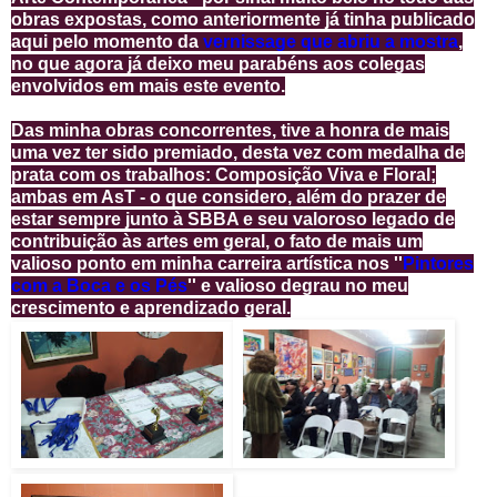
obras expostas, como anteriormente já tinha publicado
aqui pelo momento da
vernissage que abriu a mostra
,
no que agora já deixo meu parabéns aos colegas
envolvidos em mais este evento.
Das minha obras concorrentes, tive a honra de mais
uma vez ter sido premiado, desta vez com medalha de
prata com os trabalhos: Composição Viva e Floral;
ambas em AsT - o que considero, além do prazer de
estar sempre junto à SBBA e seu valoroso legado de
contribuição às artes em geral, o fato de mais um
valioso ponto em minha carreira artística nos ''
Pintores
com a Boca e os Pés
'' e valioso degrau no meu
crescimento e aprendizado geral.