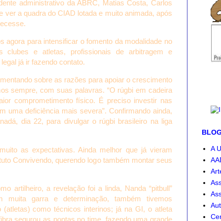
nte administrativo da ABRC, Matias Costa, Carlos
de ver a quadra do CIAD lotada e muito animada, após
tecesse.
agora para intensificar o fomento da modalidade no
clubes e atletas, profissionais de arbitragem e
legal já ir fazendo contato.
comentando sobre as razões para apoiar o crescimento
imos sempre, com suas palavras. “O rúgbi em cadeira
or comprometimento físico. É preciso investir nas
om uma deficiência mais severa”. Confirmando ainda,
 dia 22, para divulgar o rúgbi brasileiro na liga
BLOG-
A U
ito as expectativas. Ainda melhor que já vieram
tituto Convivendo, querendo logo também montar seus
AA
Art
Ass
rtilheiro, a revelação foi a linda, Nanda “pitbull”
Ass
 muita garra e determinação, também tivemos
Aut
atletas) como técnicos interinos; já na GI, o atleta
Cen
fibra segurou as pontas no time, fazendo uma grande