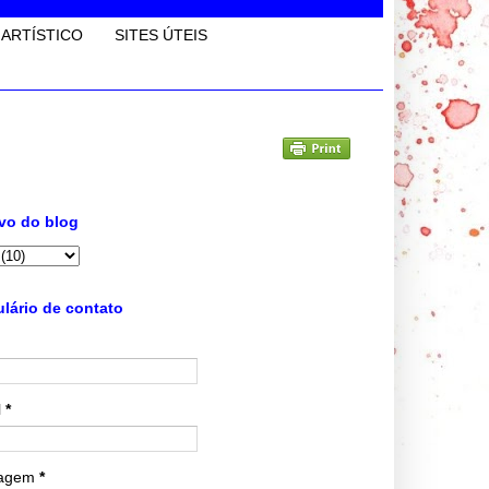
 ARTÍSTICO
SITES ÚTEIS
vo do blog
lário de contato
l
*
agem
*