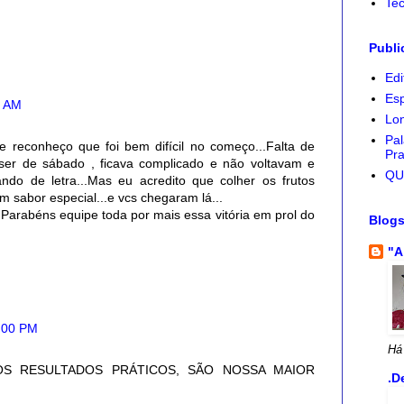
Tec
Publi
Edi
Esp
0 AM
Lon
Pal
 reconheço que foi bem difícil no começo...Falta de
Pra
 ser de sábado , ficava complicado e não voltavam e
QU
ando de letra...Mas eu acredito que colher os frutos
um sabor especial...e vcs chegaram lá...
!Parabéns equipe toda por mais essa vitória em prol do
Blog
"A
8:00 PM
Há
OS RESULTADOS PRÁTICOS, SÃO NOSSA MAIOR
.D