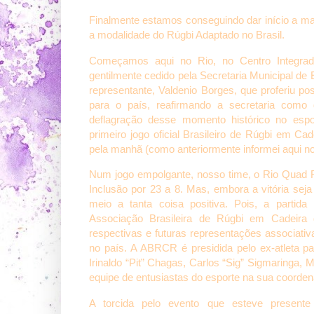
Finalmente estamos conseguindo dar início a m
a modalidade do Rúgbi Adaptado no Brasil.
Começamos aqui no Rio, no Centro Integrad
gentilmente cedido pela Secretaria Municipal de
representante, Valdenio Borges, que proferiu p
para o país, reafirmando a secretaria como
deflagração desse momento histórico no espor
primeiro jogo oficial Brasileiro de Rúgbi em Ca
pela manhã (como anteriormente informei aqui no
Num jogo empolgante, nosso time, o Rio Quad
Inclusão por 23 a 8. Mas, embora a vitória se
meio a tanta coisa positiva. Pois, a partid
Associação Brasileira de Rúgbi em Cadeir
respectivas e futuras representações associati
no país. A ABRCR é presidida pelo ex-atleta pa
Irinaldo “Pit” Chagas, Carlos “Sig” Sigmaring
equipe de entusiastas do esporte na sua coorden
A torcida pelo evento que esteve present