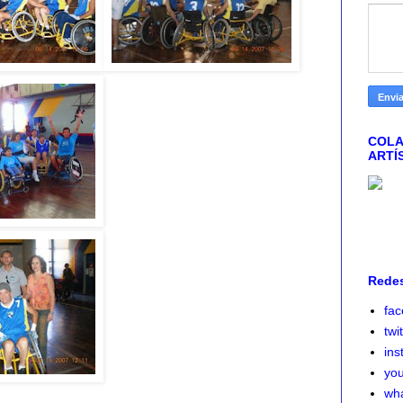
COLA
ARTÍ
Redes
fa
twi
ins
yo
wh