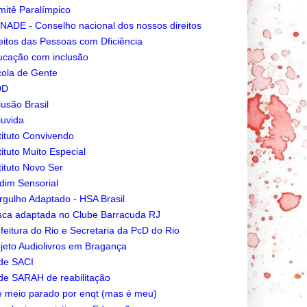
itê Paralímpico
ADE - Conselho nacional dos nossos direitos
eitos das Pessoas com Dficiência
cação com inclusão
ola de Gente
DD
lusão Brasil
luvida
tituto Convivendo
tituto Muito Especial
tituto Novo Ser
dim Sensorial
gulho Adaptado - HSA Brasil
ca adaptada no Clube Barracuda RJ
feitura do Rio e Secretaria da PcD do Rio
jeto Audiolivros em Bragança
de SACI
e SARAH de reabilitação
e meio parado por enqt (mas é meu)