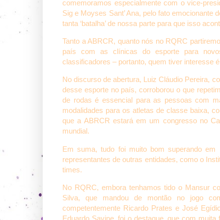
comemoramos especialmente com o vice-preside
Sig e Moyses Sant’ Ana, pelo fato emocionante 
tanta ‘batalha’ de nossa parte para que isso acon
Tanto a ABRCR, quanto nós no RQRC partiremos 
país com as clínicas do esporte para novos 
classificadores – portanto, quem tiver interesse é 
No discurso de abertura, Luiz Cláudio Pereira, 
desse esporte no país, corroborou o que repet
de rodas é essencial para as pessoas com mai
modalidades para os atletas de classe baixa, c
que a ABRCR estará em um congresso no Canadá,
mundial.
Em suma, tudo foi muito bom superando em mu
representantes de outras entidades, como o Ins
times.
No RQRC, embora tenhamos tido o Mansur como a
Silva, que mandou de montão no jogo com
competentemente Ricardo Prates e José Egídio (
Eduardo Savine, foi o destaque, que com muita 