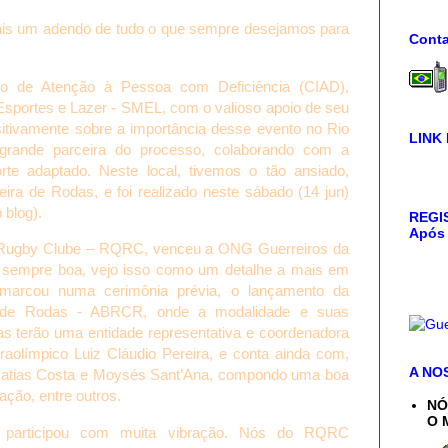
ais um adendo de tudo o que sempre desejamos para
Conta
o de Atenção à Pessoa com Deficiência (CIAD),
 Esportes e Lazer - SMEL, com o valioso apoio de seu
ositivamente sobre a importância desse evento no Rio
LINK
 grande parceira do processo, colaborando com a
te adaptado. Neste local, tivemos o tão ansiado,
deira de Rodas, e foi realizado neste sábado (14 jun)
 blog).
REGIS
Após 
 Rugby Clube – RQRC, venceu a ONG Guerreiros da
ja sempre boa, vejo isso como um detalhe a mais em
a marcou numa cerimônia prévia, o lançamento da
a de Rodas - ABRCR, onde a modalidade e suas
vas terão uma entidade representativa e coordenadora
raolímpico Luiz Cláudio Pereira, e conta ainda com,
A NO
a, Matias Costa e Moysés Sant’Ana, compondo uma boa
ação, entre outros.
NÓ
O 
e participou com muita vibração. Nós do RQRC