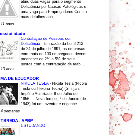
abriu duas vagas para o segmento
Deficiência por Causas Patológicas e
uma vaga para Empregadores.Confira
mais detalhes abai...
 11 anos
essibilidade
Contratação de Pessoas com
Deficiência
-
Em razão da Lei 8.213
de 24 de julho de 1991, as empresas
com mais de 100 empregados devem
preencher de 2% a 5% de seus
postos com a contratação de reab...
 13 anos
LMA DE EDUCADOR
NIKOLA TESLA
-
Nikola Tesla (Nicola
Tesla ou Никола Тесла) (Smiljan,
Império Austríaco, 9 de Julho de
1856 — Nova Iorque, 7 de Janeiro de
1943) foi um inventor e engenhe...
 4 semanas
TBREDA - APBP
ESTUDANDO...
-