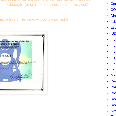
Com
 e coordenação (onde me incluo) dos dois times, estão
CON
Dir
á, outros times virão – tudo pra porrada!
Edu
Esc
IB
Inc
Inc
Ins
Ins
Ins
Jar
Mer
Pes
Pre
Pro
Re
Red
Sit