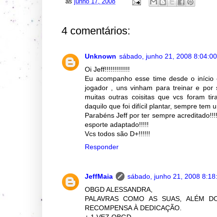
às
junho 17, 2008
4 comentários:
Unknown
sábado, junho 21, 2008 8:04:0
Oi Jeff!!!!!!!!!!!!!
Eu acompanho esse time desde o início e
jogador , uns vinham para treinar e por
muitas outras coisitas que vcs foram tir
daquilo que foi difícil plantar, sempre tem 
Parabéns Jeff por ter sempre acreditado!!!
esporte adaptado!!!!!
Vcs todos são D+!!!!!!
Responder
JeffMaia
sábado, junho 21, 2008 8:1
OBGD ALESSANDRA,
PALAVRAS COMO AS SUAS, ALÉM D
RECOMPENSA À DEDICAÇÃO.
+ 1 VEZ OBGD,