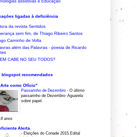
nologias assistivas e Educação
cações ligadas à deficiência
tora da revista Sentidos
erança sem fim, de Thiago Ribeiro Santos
go Caminho de Volta
avras além das Palavras - poesia de Ricardo
tes
EM CABE NO SEU TODOS?
s blogspot recomendados
 Arte como Ofício"
Passarinho de Dezembro
-
O último
passarinho de Dezembro- Aguarela
sobre papel.
 8 anos
eficiente Alerta
-
Eleições do Conade 2015.Edital