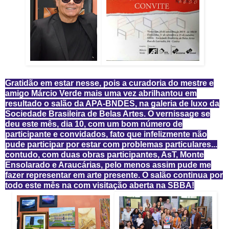
Gratidão em estar nesse, pois a curadoria do mestre e
amigo Márcio Verde mais uma vez abrilhantou em
resultado o salão da APA-BNDES, na galeria de luxo da
Sociedade Brasileira de Belas Artes. O vernissage se
deu este mês, dia 10, com um bom número de
participante e convidados, fato que infelizmente não
pude participar por estar com problemas particulares...
contudo, com duas obras participantes, AsT, Monte
Ensolarado e Araucárias, pelo menos assim pude me
fazer representar em arte presente. O salão continua por
todo este mês na com visitação aberta na SBBA!