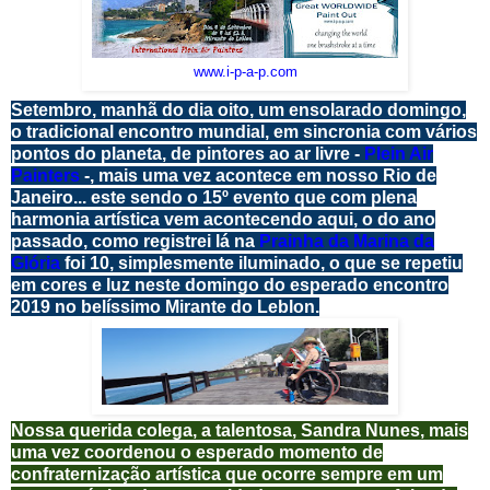
www.i-p-a-p.com
Setembro, manhã do dia oito, um ensolarado domingo,
o tradicional encontro mundial, em sincronia com vários
pontos do planeta, de pintores ao ar livre -
Plein Air
Painters
-, mais uma vez acontece em nosso Rio de
Janeiro... este sendo o 15º evento que com plena
harmonia artística vem acontecendo aqui, o do ano
passado, como registrei lá na
Prainha da Marina da
Glória
foi 10, simplesmente iluminado, o que se repetiu
em cores e luz neste domingo do esperado encontro
2019 no belíssimo Mirante do Leblon.
Nossa querida colega, a talentosa, Sandra Nunes, mais
uma vez coordenou o esperado momento de
confraternização artística que ocorre sempre em um