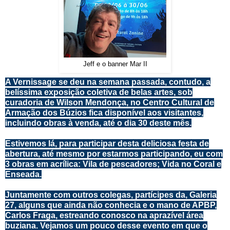
Jeff e o banner Mar II
A Vernissage se deu na semana passada, contudo, a
belíssima exposição coletiva de belas artes, sob
curadoria de Wilson Mendonça, no Centro Cultural de
Armação dos Búzios fica disponível aos visitantes,
incluindo obras à venda, até o dia 30 deste mês.
Estivemos lá, para participar desta deliciosa festa de
abertura, até mesmo por estarmos participando, eu com
3 obras em acrílica: Vila de pescadores; Vida no Coral e
Enseada.
Juntamente com outros colegas, partícipes da, Galeria
27, alguns que ainda não conhecia e o mano de APBP,
Carlos Fraga, estreando conosco na aprazível área
buziana. Vejamos um pouco desse evento em que o