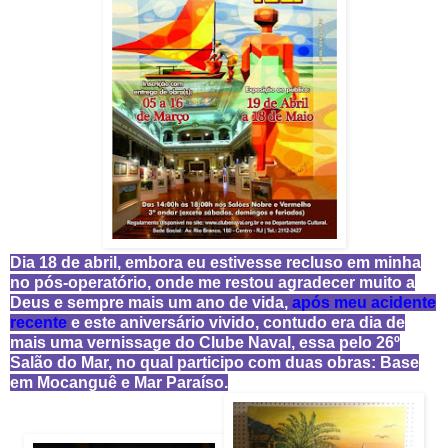
Dia 18 de abril, embora eu estivesse recluso em minha
no pós-operatório, onde me restou agradecer muito a
Deus e sempre mais um ano de vida,
após meu acidente
recente
e este aniversário vivido, contudo era dia de
mais uma vernissage do Clube Naval, essa pelo 26º
Salão do Mar, no qual participo com duas obras: Base
em Mocanguê e Mar Paraíso.