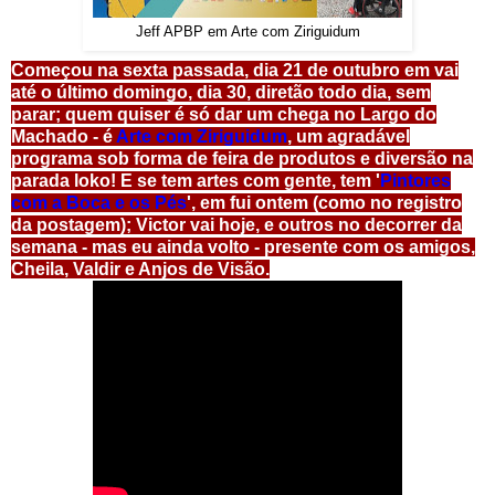
Jeff APBP em Arte com Ziriguidum
Começou na sexta passada, dia 21 de outubro em vai
até o último domingo, dia 30, diretão todo dia, sem
parar; quem quiser é só dar um chega no Largo do
Machado - é
Arte com Ziriguidum
, um agradável
programa sob forma de feira de produtos e diversão na
parada loko! E se tem artes com gente, tem '
Pintores
com a Boca e os Pés
', em fui ontem (como no registro
da postagem); Victor vai hoje, e outros no decorrer da
semana - mas eu ainda volto - presente com os amigos,
Cheila, Valdir e Anjos de Visão.