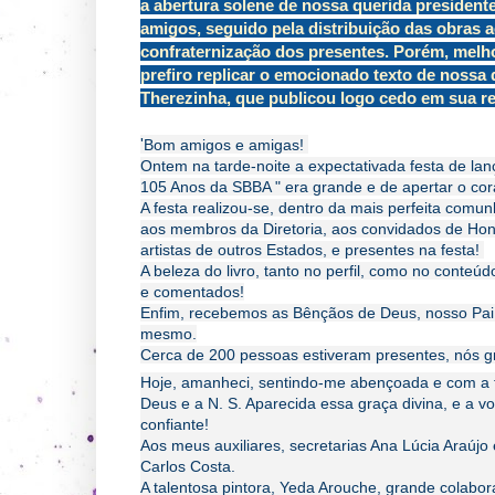
a abertura solene de nossa querida president
amigos, seguido pela distribuição das obras
confraternização dos presentes. Porém, melho
prefiro replicar o emocionado texto de nossa
Therezinha, que publicou logo cedo em sua re
'
Bom amigos e amigas!
Ontem na tarde-noite a expectativada festa de la
105 Anos da SBBA " era grande e de apertar o cor
A festa realizou-se, dentro da mais perfeita comun
aos membros da Diretoria, aos convidados de Honr
artistas de outros Estados, e presentes na festa!
A beleza do livro, tanto no perfil, como no conteúd
e comentados!
Enfim, recebemos as Bênçãos de Deus, nosso Pai 
mesmo.
Cerca de 200 pessoas estiveram presentes, nós g
Hoje, amanheci, sentindo-me abençoada e com a f
Deus e a N. S. Aparecida essa graça divina, e a 
confiante!
Aos meus auxiliares, secretarias Ana Lúcia Araújo
Carlos Costa.
A talentosa pintora, Yeda Arouche, grande colabo