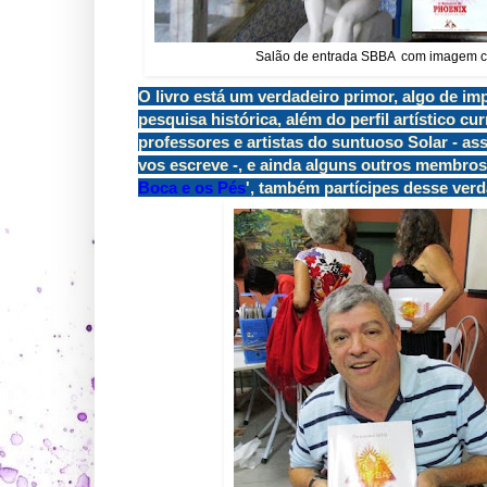
Salão de entrada SBBA com imagem capa 
O livro está um verdadeiro primor, algo de i
pesquisa histórica, além do perfil artístico 
professores e artistas do suntuoso Solar - a
vos escreve -, e ainda alguns outros membros
Boca e os Pés
', também partícipes desse verd