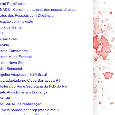
itê Paralímpico
ADE - Conselho nacional dos nossos direitos
eitos das Pessoas com Dficiência
cação com inclusão
ola de Gente
DD
lusão Brasil
luvida
tituto Convivendo
tituto Muito Especial
tituto Novo Ser
dim Sensorial
gulho Adaptado - HSA Brasil
ca adaptada no Clube Barracuda RJ
feitura do Rio e Secretaria da PcD do Rio
jeto Audiolivros em Bragança
de SACI
e SARAH de reabilitação
e meio parado por enqt (mas é meu)