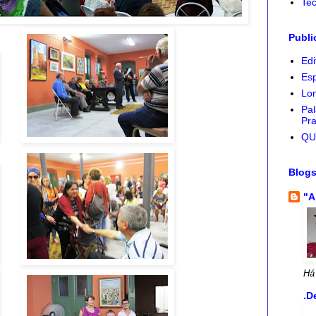
Tec
Publi
Edi
Esp
Lon
Pal
Pra
QU
Blog
"A
Há
.D