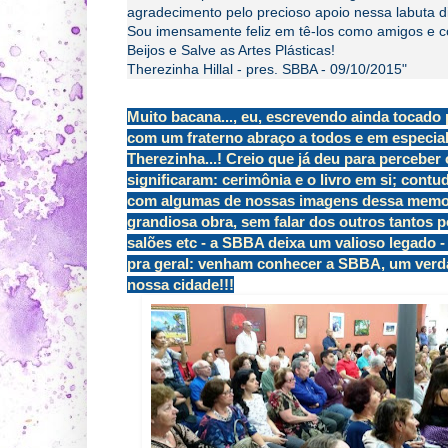
agradecimento pelo precioso apoio nessa labuta d
Sou imensamente feliz em tê-los como amigos e c
Beijos e Salve as Artes Plásticas!
Therezinha Hillal - pres. SBBA - 09/10/2015"
Muito bacana..., eu, escrevendo ainda tocado 
com um fraterno abraço a todos e em especial
Therezinha...! Creio que já deu para perceber 
significaram: cerimônia e o livro em si; cont
com algumas de nossas imagens dessa memorá
grandiosa obra, sem falar dos outros tantos p
salões etc - a SBBA deixa um valioso legado 
pra geral: venham conhecer a SBBA, um verdad
nossa cidade!!!