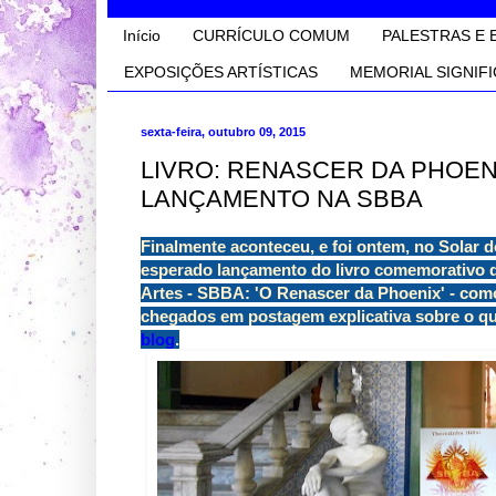
Início
CURRÍCULO COMUM
PALESTRAS E 
EXPOSIÇÕES ARTÍSTICAS
MEMORIAL SIGNIFI
sexta-feira, outubro 09, 2015
LIVRO: RENASCER DA PHOENI
LANÇAMENTO NA SBBA
Finalmente aconteceu, e foi ontem, no Solar 
esperado lançamento do livro comemorativo d
Artes - SBBA: 'O Renascer da Phoenix' - como
chegados em postagem explicativa sobre o qu
blog
.