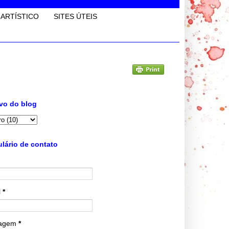
 ARTÍSTICO
SITES ÚTEIS
vo do blog
lário de contato
l
*
agem
*