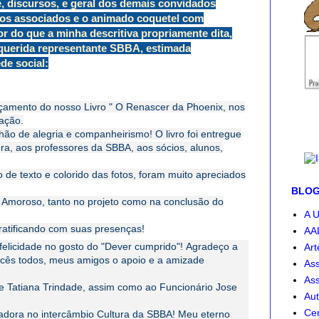
e, discursos, e geral dos demais convidados
 aos associados e o animado coquetel com
r do que a minha descritiva propriamente dita,
 querida representante SBBA, estimada
de social:
nçamento do nosso Livro " O Renascer da Phoenix, nos
ação.
hão de alegria e companheirismo! O livro foi entregue
a, aos professores da SBBA, aos sócios, alunos,
o de texto e colorido das fotos, foram muito apreciados
BLOG-
Amoroso, tanto no projeto como na conclusão do
A U
ratificando com suas presenças!
AA
elicidade no gosto do "Dever cumprido"! Agradeço a
Art
vocês todos, meus amigos o apoio e a amizade
Ass
Ass
 e Tatiana Trindade, assim como ao Funcionário Jose
Aut
Cen
radora no intercâmbio Cultura da SBBA! Meu eterno