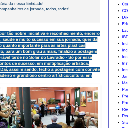
iária da nossa Entidade!
Com
ompanheiros de jornada, todos, todos!
CON
Dir
Edu
Esc
por tão nobre iniciativa e reconhecimento, encerro
IB
, saúde e muito sucesso em sua jornada, querida
Inc
o quanto importante para as artes plásticas
Inc
udo, para um bom grau a mais, finalizo a postagem
Ins
vel tarde no Solar do Lavradio - Só por essa
ontos de sucesso, em multiplicação artística,
Ins
- Daí, asssim sendo, fecho a postagem com convite
Ins
eiro e grandioso centro artístico/cultural em
Jar
Mer
Pes
Pre
Pro
Re
Red
Sit