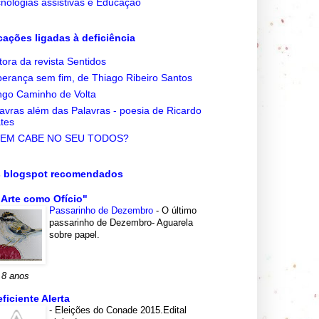
nologias assistivas e Educação
cações ligadas à deficiência
tora da revista Sentidos
erança sem fim, de Thiago Ribeiro Santos
go Caminho de Volta
avras além das Palavras - poesia de Ricardo
tes
EM CABE NO SEU TODOS?
s blogspot recomendados
 Arte como Ofício"
Passarinho de Dezembro
-
O último
passarinho de Dezembro- Aguarela
sobre papel.
 8 anos
eficiente Alerta
-
Eleições do Conade 2015.Edital