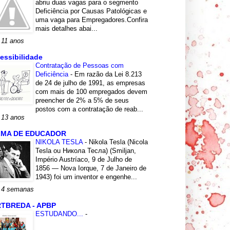
abriu duas vagas para o segmento
Deficiência por Causas Patológicas e
uma vaga para Empregadores.Confira
mais detalhes abai...
 11 anos
essibilidade
Contratação de Pessoas com
Deficiência
-
Em razão da Lei 8.213
de 24 de julho de 1991, as empresas
com mais de 100 empregados devem
preencher de 2% a 5% de seus
postos com a contratação de reab...
 13 anos
LMA DE EDUCADOR
NIKOLA TESLA
-
Nikola Tesla (Nicola
Tesla ou Никола Тесла) (Smiljan,
Império Austríaco, 9 de Julho de
1856 — Nova Iorque, 7 de Janeiro de
1943) foi um inventor e engenhe...
 4 semanas
TBREDA - APBP
ESTUDANDO...
-