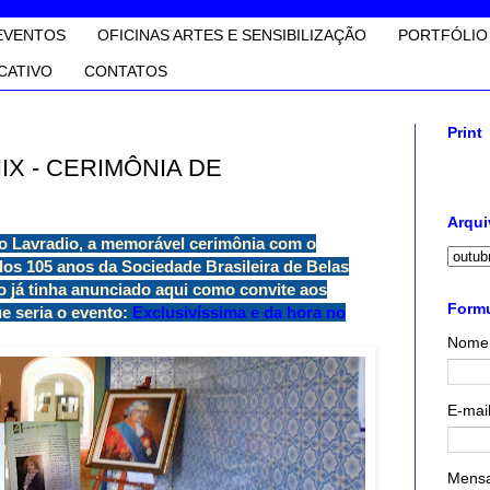
EVENTOS
OFICINAS ARTES E SENSIBILIZAÇÃO
PORTFÓLIO
CATIVO
CONTATOS
Print
X - CERIMÔNIA DE
Arqui
do Lavradio, a memorável cerimônia com o
os 105 anos da Sociedade Brasileira de Belas
 já tinha anunciado aqui como convite aos
Formu
e seria o evento:
Exclusivíssima e da hora no
Nome
E-mai
Mens