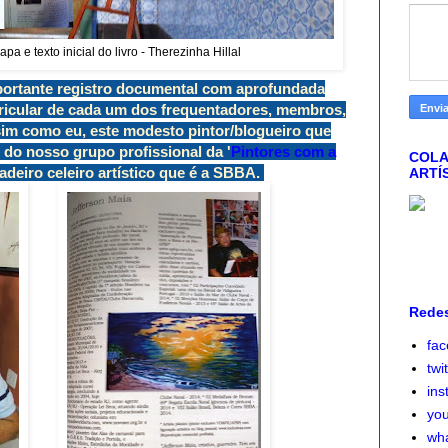
e texto inicial do livro - Therezinha Hillal
mportante registro documental com aprofundada
curricular de cada um dos frequentadores, membros,
ssim como eu, este modesto pintor/blogueiro que
 do nosso grupo profissional da '
Pintores com a
COLA
adeiro celeiro artístico que é a SBBA.
ARTÍ
Redes
fa
twi
ins
yo
wh