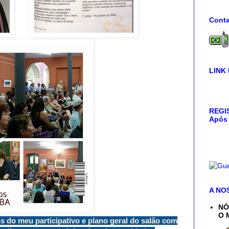
Conta
LINK
REGIS
Após 
A NO
NÓ
O 
s do meu participativo e plano geral do salão com