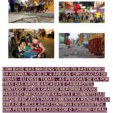
COM BASE NAS IMAGENS VEMOS OS BASTIDORES
DA AVENIDA, OU SEJA, A ÁREA DE CIRCULAÇÃO DE
TODAS - EU DISSE TODAS -, AS PESSOAS SE DÁ POR
TRÁS DAS ARQUIBANCADAS E CAMAROTES,
CONTUDO, APÓS A GRANDE REFORMA NO ANO
PASSADO (MAQUIAGEM NA PISTA E AUMENTO DAS
ARQUIBANCADAS PARA AUMENTAR A RENDA), ESSA
ÁREA DE CIRCULAÇÃO CONTINUA DESASSISTIDA -
UMA PENA ESSE DESCASO COM O TURISMO GERAL