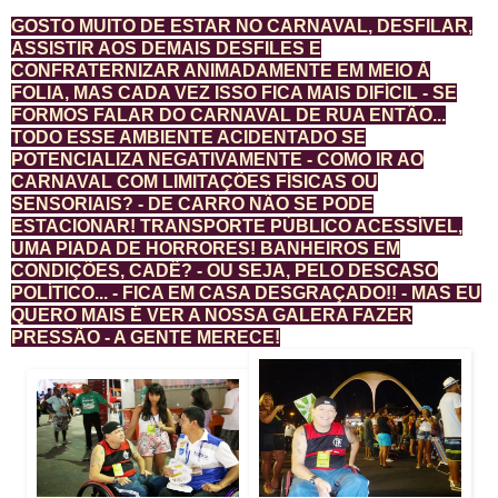
GOSTO MUITO DE ESTAR NO CARNAVAL, DESFILAR,
ASSISTIR AOS DEMAIS DESFILES E
CONFRATERNIZAR ANIMADAMENTE EM MEIO À
FOLIA, MAS CADA VEZ ISSO FICA MAIS DIFÍCIL - SE
FORMOS FALAR DO CARNAVAL DE RUA ENTÃO...
TODO ESSE AMBIENTE ACIDENTADO SE
POTENCIALIZA NEGATIVAMENTE - COMO IR AO
CARNAVAL COM LIMITAÇÕES FÍSICAS OU
SENSORIAIS? - DE CARRO NÃO SE PODE
ESTACIONAR! TRANSPORTE PÚBLICO ACESSÍVEL,
UMA PIADA DE HORRORES! BANHEIROS EM
CONDIÇÕES, CADÊ? - OU SEJA, PELO DESCASO
POLÍTICO... - FICA EM CASA DESGRAÇADO!! - MAS EU
QUERO MAIS É VER A NOSSA GALERA FAZER
PRESSÃO - A GENTE MERECE!