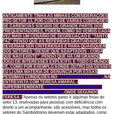
ANTIGAMENTE TINHA AS MINHAS CONSIDERAÇÕES
PRÓ SETOR 13, POR CONTA DE VÁRIAS CONDIÇÕES
DE CARÊNCIAS SOCIAIS DE GRANDE PARTE DOS
FREQUENTADORES, PORÉM, COMO SÓ VEMOS CADA
VEZ MAIS UM CENÁRIO DE SEGREGAÇÃO E "TANTO
FAZ" PENSO QUE AS REFERIDAS GRATUIDADES
DEVERIAM SER CRITERIOSAS E PARA QUAISQUER
DOS SETORES "DESDE QUE ADAPTADOS - COISA
QUE NÃO EXISTE". PENSO QUE HÁ UM GRANDE
JOGO DE INTERESSES EXPLÍCITO, E TODO O MUNDO
VÊ, COMO POR EXEMPLO AONDE OUTRO DIA DESSES
EU LI UMA MATÉRIA DE DENÚNCIA POR ESSAS
PÉSSIMAS CONDIÇÕES NO
SITE VIDA MAIS LIVRE
, NA
ENTREVISTA COM TERESA AMARAL -
SUPERINTENDENTE
Instituto Brasileiro Direitos da
Pessoa com Deficiência - IBDD
. ONDE SEGUNDO
TERESA:
"Apenas os setores pares e algumas frisas do
setor 13, reservadas para pessoas com deficiência com
direito a um acompanhante, são acessíveis, mas todos os
setores do Sambódromo deveriam estar adaptados, como