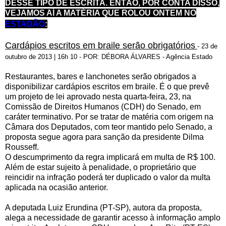
DESSE TIPO DE ESCRITA. ENTÃO, POR CONTA DISSO,
VEJAMOS AÍ A MATÉRIA QUE ROLOU ONTEM NO
ESTADÃO
:
Cardápios escritos em braile serão obrigatórios
- 23 de
outubro de 2013 | 16h 10 - POR: DÉBORA ÁLVARES - Agência Estado
Restaurantes, bares e lanchonetes serão obrigados a
disponibilizar cardápios escritos em braile. É o que prevê
um projeto de lei aprovado nesta quarta-feira, 23, na
Comissão de Direitos Humanos (CDH) do Senado, em
caráter terminativo. Por se tratar de matéria com origem na
Câmara dos Deputados, com teor mantido pelo Senado, a
proposta segue agora para sanção da presidente Dilma
Rousseff.
O descumprimento da regra implicará em multa de R$ 100.
Além de estar sujeito à penalidade, o proprietário que
reincidir na infração poderá ter duplicado o valor da multa
aplicada na ocasião anterior.
A deputada Luiz Erundina (PT-SP), autora da proposta,
alega a necessidade de garantir acesso à informação amplo