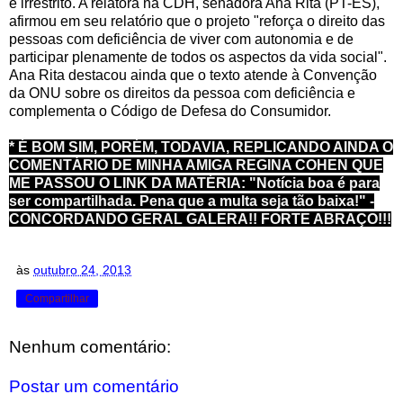
e irrestrito. A relatora na CDH, senadora Ana Rita (PT-ES),
afirmou em seu relatório que o projeto "reforça o direito das
pessoas com deficiência de viver com autonomia e de
participar plenamente de todos os aspectos da vida social".
Ana Rita destacou ainda que o texto atende à Convenção
da ONU sobre os direitos da pessoa com deficiência e
complementa o Código de Defesa do Consumidor.
* É BOM SIM, PORÉM, TODAVIA, REPLICANDO AINDA O
COMENTÁRIO DE MINHA AMIGA REGINA COHEN QUE
ME PASSOU O LINK DA MATÉRIA:
"Notícia boa é para
ser compartilhada.
Pena que a multa seja tão baixa!" -
CONCORDANDO GERAL GALERA!! FORTE ABRAÇO!!!
às
outubro 24, 2013
Compartilhar
Nenhum comentário:
Postar um comentário