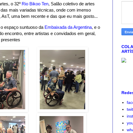
rtes, o 32º
Rio Bikoo Ten
, Salão coletivo de artes
as das mais variadas técnicas, onde com imenso
l, AsT, uma bem recente e das que eu mais gosto...
 o espaço suntuoso da
Embaixada da Argentina
, e o
o encontro, entre artistas e convidados em geral,
 presentes
COLA
ARTÍ
Redes
fa
twi
ins
yo
wh