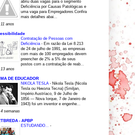
abriu duas vagas para o segmento
Deficiência por Causas Patológicas e
uma vaga para Empregadores.Confira
mais detalhes abai...
 11 anos
essibilidade
Contratação de Pessoas com
Deficiência
-
Em razão da Lei 8.213
de 24 de julho de 1991, as empresas
com mais de 100 empregados devem
preencher de 2% a 5% de seus
postos com a contratação de reab...
 13 anos
LMA DE EDUCADOR
NIKOLA TESLA
-
Nikola Tesla (Nicola
Tesla ou Никола Тесла) (Smiljan,
Império Austríaco, 9 de Julho de
1856 — Nova Iorque, 7 de Janeiro de
1943) foi um inventor e engenhe...
 4 semanas
TBREDA - APBP
ESTUDANDO...
-