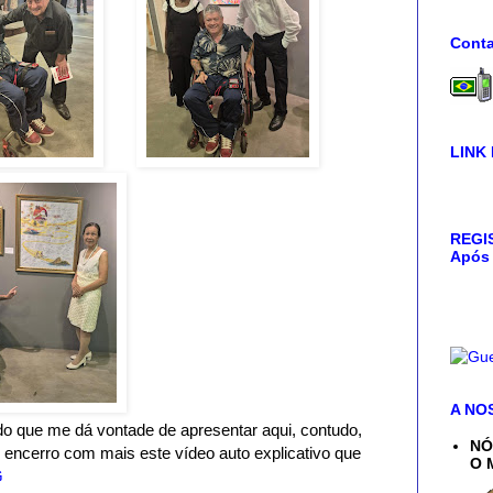
Conta
LINK
REGIS
Após 
A NO
o que me dá vontade de apresentar aqui, contudo,
NÓ
o, encerro com mais este vídeo auto explicativo que
O 
G