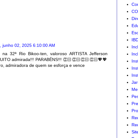
Com
CON
Dir
Edu
Esc
IB
, junho 02, 2025 6:10:00 AM
Inc
na 32ª Rio Bikoo-ten, valoroso ARTISTA Jefferson
Inc
 MUITO admirada!!! PARABÉNS!!! 👏🏻👏🏻👏🏻👏🏻💖💖
Ins
o, admiradora de quem se esforça e vence
Ins
Ins
Jar
Mer
Pes
Pre
Pro
Re
Red
Sit