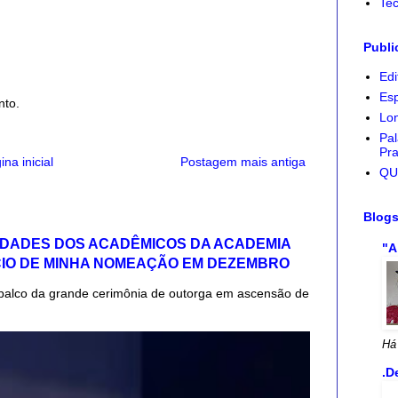
Tec
Publi
Edi
Esp
nto.
Lon
Pal
Pra
ina inicial
Postagem mais antiga
QU
Blog
IDADES DOS ACADÊMICOS DA ACADEMIA
"A
CIO DE MINHA NOMEAÇÃO EM DEZEMBRO
palco da grande cerimônia de outorga em ascensão de
Há
.D