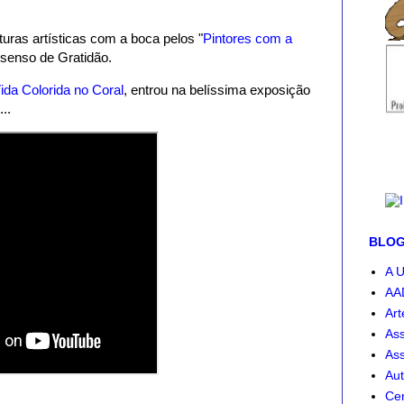
ras artísticas com a boca pelos "
Pintores com a
senso de Gratidão.
ida Colorida no Coral
, entrou na belíssima exposição
...
BLOG-
A U
AA
Art
Ass
Ass
Aut
Cen