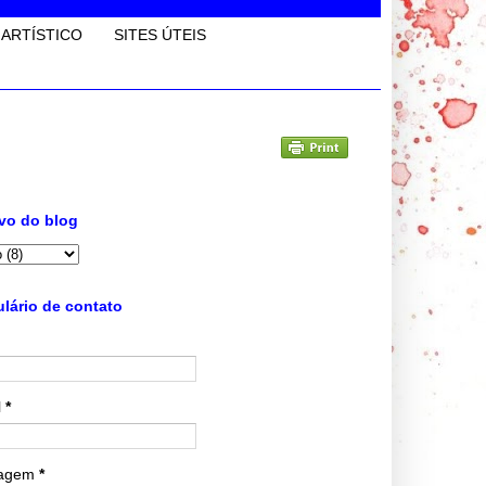
 ARTÍSTICO
SITES ÚTEIS
vo do blog
lário de contato
l
*
agem
*