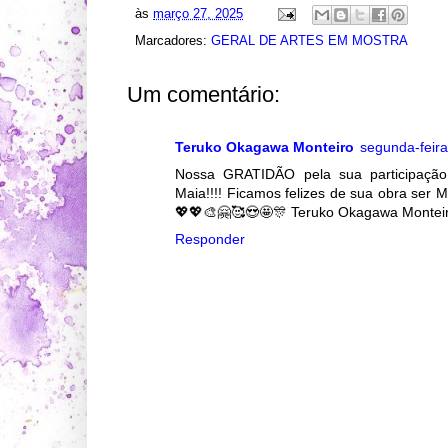
às
março 27, 2025
Marcadores:
GERAL DE ARTES EM MOSTRA
Um comentário:
Teruko Okagawa Monteiro
segunda-feira
Nossa GRATIDÃO pela sua participação 
Maia!!!! Ficamos felizes de sua obra ser
💖💖🎨🤗🥰😍🤩🎊 Teruko Okagawa Monteir
Responder