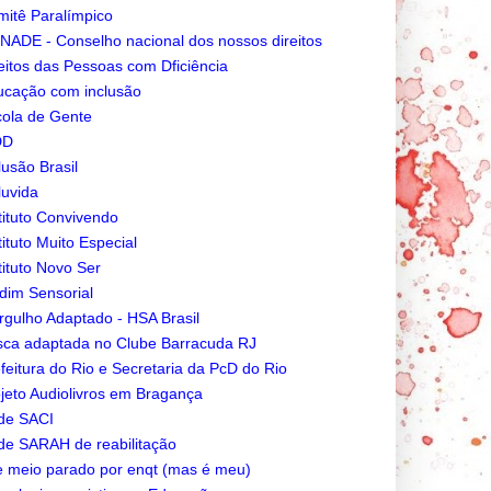
itê Paralímpico
ADE - Conselho nacional dos nossos direitos
eitos das Pessoas com Dficiência
cação com inclusão
ola de Gente
DD
lusão Brasil
luvida
tituto Convivendo
tituto Muito Especial
tituto Novo Ser
dim Sensorial
gulho Adaptado - HSA Brasil
ca adaptada no Clube Barracuda RJ
feitura do Rio e Secretaria da PcD do Rio
jeto Audiolivros em Bragança
de SACI
e SARAH de reabilitação
e meio parado por enqt (mas é meu)