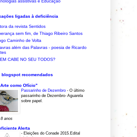
nologias assistivas e Educação
cações ligadas à deficiência
tora da revista Sentidos
erança sem fim, de Thiago Ribeiro Santos
go Caminho de Volta
avras além das Palavras - poesia de Ricardo
tes
EM CABE NO SEU TODOS?
s blogspot recomendados
 Arte como Ofício"
Passarinho de Dezembro
-
O último
passarinho de Dezembro- Aguarela
sobre papel.
 8 anos
eficiente Alerta
-
Eleições do Conade 2015.Edital