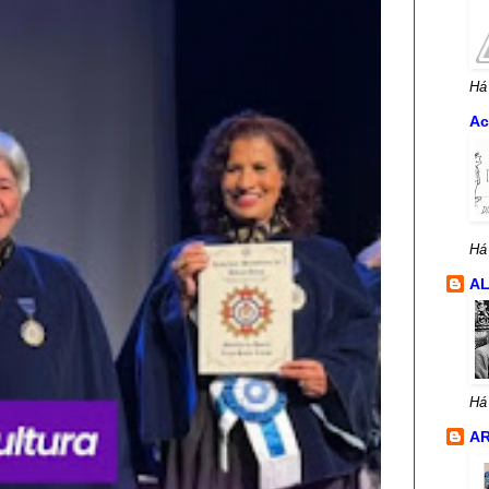
Há
Ac
Há
A
Há
AR