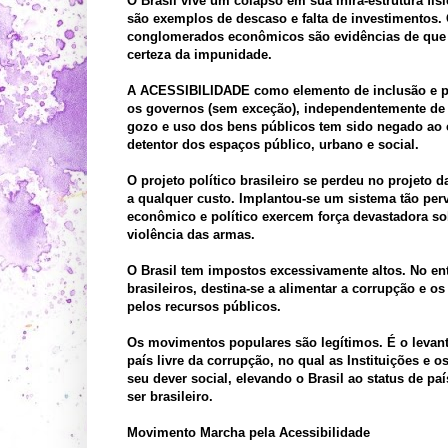
O Brasil vive um colapso em sua infra-estrutura fís
são exemplos de descaso e falta de investimentos. 
conglomerados econômicos são evidências de que a 
certeza da impunidade.
A ACESSIBILIDADE como elemento de inclusão e par
os governos (sem exceção), independentemente de ba
gozo e uso dos bens públicos tem sido negado ao 
detentor dos espaços público, urbano e social.
O projeto político brasileiro se perdeu no projeto 
a qualquer custo. Implantou-se um sistema tão perv
econômico e político exercem força devastadora so
violência das armas.
O Brasil tem impostos excessivamente altos. No ent
brasileiros, destina-se a alimentar a corrupção e 
pelos recursos públicos.
Os movimentos populares são legítimos. É o levant
país livre da corrupção, no qual as Instituições e
seu dever social, elevando o Brasil ao status de pa
ser brasileiro.
Movimento Marcha pela Acessibilidade