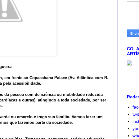
COLA
ARTÍ
gueira
h, em frente ao Copacabana Palace (Av. Atlântica com R.
 pela acessibilidade.
des da pessoa com deficiência ou mobilidade reduzida
Redes
ardíacas e outras), atingindo a toda sociedade, por ser
s.
fa
twi
verde ou amarelo e traga sua família. Vamos fazer um
ins
rnos que fazemos parte da sociedade.
yo
wh