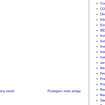
Com
CON
Dir
Edu
Esc
IB
Inc
Inc
Ins
Ins
Ins
Jar
Mer
Pes
Pre
Pro
Re
ina inicial
Postagem mais antiga
Red
Sit