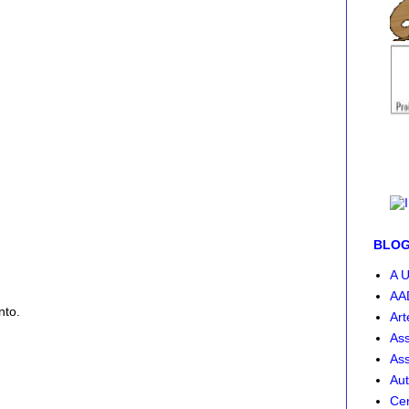
BLOG-
A U
AA
nto.
Art
Ass
Ass
Aut
Cen