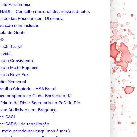
itê Paralímpico
ADE - Conselho nacional dos nossos direitos
eitos das Pessoas com Dficiência
cação com inclusão
ola de Gente
DD
lusão Brasil
luvida
tituto Convivendo
tituto Muito Especial
tituto Novo Ser
dim Sensorial
gulho Adaptado - HSA Brasil
ca adaptada no Clube Barracuda RJ
feitura do Rio e Secretaria da PcD do Rio
jeto Audiolivros em Bragança
de SACI
e SARAH de reabilitação
e meio parado por enqt (mas é meu)