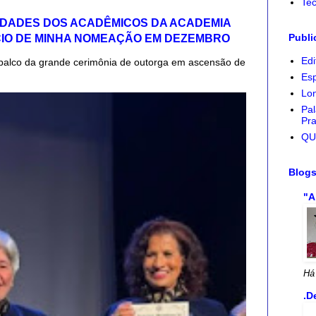
Tec
IDADES DOS ACADÊMICOS DA ACADEMIA
Publi
CIO DE MINHA NOMEAÇÃO EM DEZEMBRO
Edi
palco da grande cerimônia de outorga em ascensão de
Esp
Lon
Pal
Pra
QU
Blog
"A
Há
.D