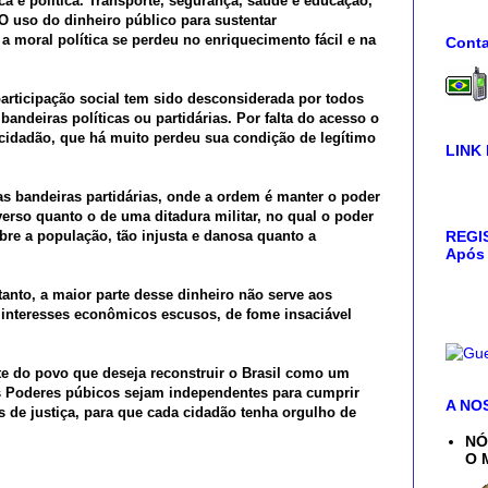
ica e política. Transporte, segurança, saúde e educação,
O uso do dinheiro público para sustentar
moral política se perdeu no enriquecimento fácil e na
Conta
ticipação social tem sido desconsiderada por todos
ndeiras políticas ou partidárias. Por falta do acesso o
cidadão, que há muito perdeu sua condição de legítimo
LINK
das bandeiras partidárias, onde a ordem é manter o poder
erso quanto o de uma ditadura militar, no qual o poder
REGIS
bre a população, tão injusta e danosa quanto a
Após 
anto, a maior parte desse dinheiro não serve aos
os interesses econômicos escusos, de fome insaciável
e do povo que deseja reconstruir o Brasil como um
 os Poderes púbicos sejam independentes para cumprir
A NO
ís de justiça, para que cada cidadão tenha orgulho de
NÓ
O 