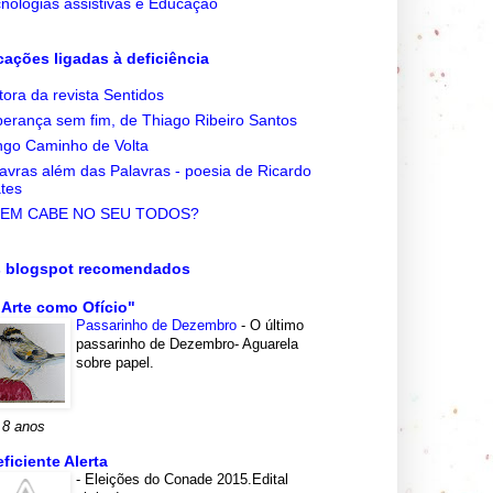
nologias assistivas e Educação
cações ligadas à deficiência
tora da revista Sentidos
erança sem fim, de Thiago Ribeiro Santos
go Caminho de Volta
avras além das Palavras - poesia de Ricardo
tes
EM CABE NO SEU TODOS?
s blogspot recomendados
 Arte como Ofício"
Passarinho de Dezembro
-
O último
passarinho de Dezembro- Aguarela
sobre papel.
 8 anos
eficiente Alerta
-
Eleições do Conade 2015.Edital