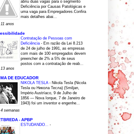
abriu duas vagas para o segmento
Deficiência por Causas Patológicas e
uma vaga para Empregadores.Confira
mais detalhes abai...
 11 anos
essibilidade
Contratação de Pessoas com
Deficiência
-
Em razão da Lei 8.213
de 24 de julho de 1991, as empresas
com mais de 100 empregados devem
preencher de 2% a 5% de seus
postos com a contratação de reab...
 13 anos
LMA DE EDUCADOR
NIKOLA TESLA
-
Nikola Tesla (Nicola
Tesla ou Никола Тесла) (Smiljan,
Império Austríaco, 9 de Julho de
1856 — Nova Iorque, 7 de Janeiro de
1943) foi um inventor e engenhe...
 4 semanas
TBREDA - APBP
ESTUDANDO...
-