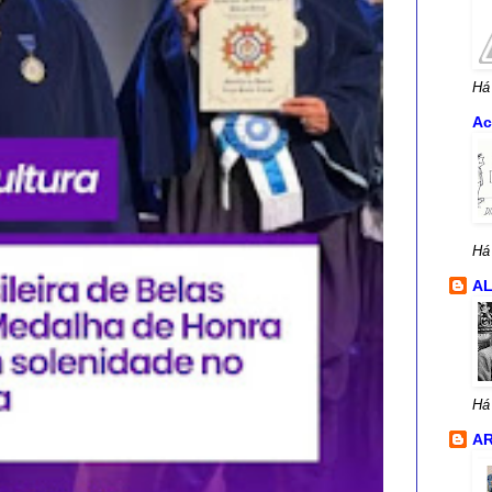
Há
Ac
Há
A
Há
AR