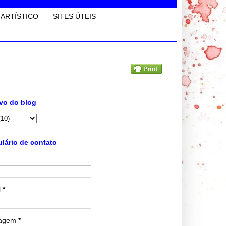
 ARTÍSTICO
SITES ÚTEIS
vo do blog
lário de contato
l
*
agem
*