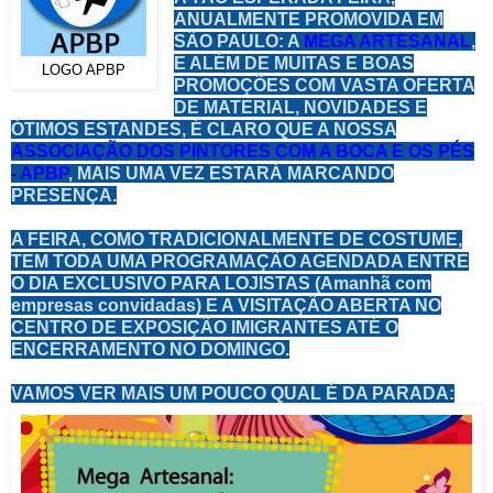
ANUALMENTE PROMOVIDA EM
SÃO PAULO: A
MEGA ARTESANAL
,
E ALÉM DE MUITAS E BOAS
LOGO APBP
PROMOÇÕES COM VASTA OFERTA
DE MATERIAL, NOVIDADES E
ÓTIMOS ESTANDES, É CLARO QUE A NOSSA
ASSOCIAÇÃO DOS PINTORES COM A BOCA E OS PÉS
- APBP
, MAIS UMA VEZ ESTARÁ MARCANDO
PRESENÇA.
A FEIRA, COMO TRADICIONALMENTE DE COSTUME,
TEM TODA UMA PROGRAMAÇÃO AGENDADA ENTRE
O DIA EXCLUSIVO PARA LOJISTAS (Amanhã com
empresas convidadas) E A VISITAÇÃO ABERTA NO
CENTRO DE EXPOSIÇÃO IMIGRANTES ATÉ O
ENCERRAMENTO NO DOMINGO.
VAMOS VER MAIS UM POUCO QUAL É DA PARADA: