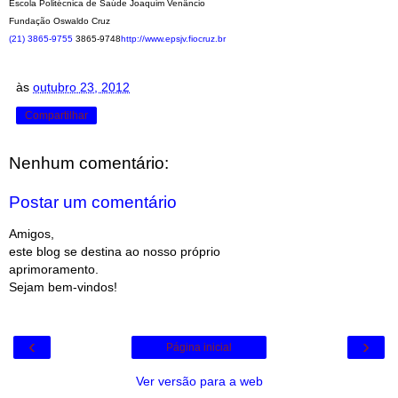
Escola Politécnica de Saúde Joaquim Venâncio
Fundação Oswaldo Cruz
(21) 3865-9755
3865-9748
http://www.epsjv.fiocruz.br
às
outubro 23, 2012
Compartilhar
Nenhum comentário:
Postar um comentário
Amigos,
este blog se destina ao nosso próprio
aprimoramento.
Sejam bem-vindos!
‹
›
Página inicial
Ver versão para a web