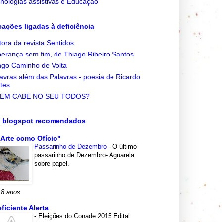
nologias assistivas e Educação
cações ligadas à deficiência
tora da revista Sentidos
erança sem fim, de Thiago Ribeiro Santos
go Caminho de Volta
avras além das Palavras - poesia de Ricardo
tes
EM CABE NO SEU TODOS?
s blogspot recomendados
 Arte como Ofício"
Passarinho de Dezembro
-
O último
passarinho de Dezembro- Aguarela
sobre papel.
 8 anos
eficiente Alerta
-
Eleições do Conade 2015.Edital