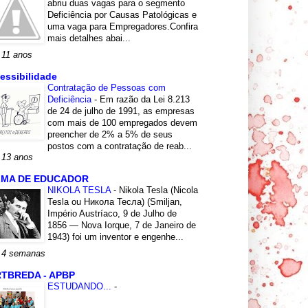
abriu duas vagas para o segmento
Deficiência por Causas Patológicas e
uma vaga para Empregadores.Confira
mais detalhes abai...
 11 anos
essibilidade
Contratação de Pessoas com
Deficiência
-
Em razão da Lei 8.213
de 24 de julho de 1991, as empresas
com mais de 100 empregados devem
preencher de 2% a 5% de seus
postos com a contratação de reab...
 13 anos
LMA DE EDUCADOR
NIKOLA TESLA
-
Nikola Tesla (Nicola
Tesla ou Никола Тесла) (Smiljan,
Império Austríaco, 9 de Julho de
1856 — Nova Iorque, 7 de Janeiro de
1943) foi um inventor e engenhe...
 4 semanas
TBREDA - APBP
ESTUDANDO...
-