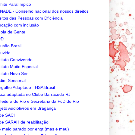
itê Paralímpico
ADE - Conselho nacional dos nossos direitos
eitos das Pessoas com Dficiência
cação com inclusão
ola de Gente
DD
lusão Brasil
luvida
tituto Convivendo
tituto Muito Especial
tituto Novo Ser
dim Sensorial
gulho Adaptado - HSA Brasil
ca adaptada no Clube Barracuda RJ
feitura do Rio e Secretaria da PcD do Rio
jeto Audiolivros em Bragança
de SACI
e SARAH de reabilitação
e meio parado por enqt (mas é meu)