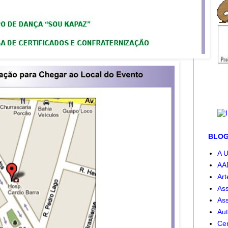
BLOG-
A U
AA
Art
Ass
Ass
Aut
Cen