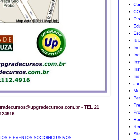
Com
CON
Dir
Edu
Esc
IB
Inc
Inc
Ins
Ins
Ins
Jar
Mer
Pes
Pre
adecursos@upgradecursos.com.br - TEL 21
Pro
124916
Re
Red
Sit
IOS E EVENTOS SOCIOINCLUSIVOS