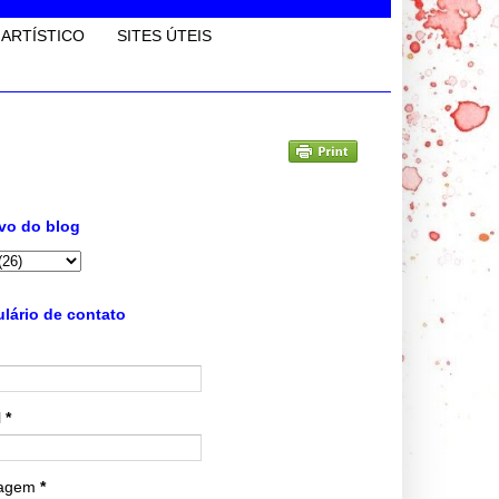
 ARTÍSTICO
SITES ÚTEIS
vo do blog
lário de contato
l
*
agem
*