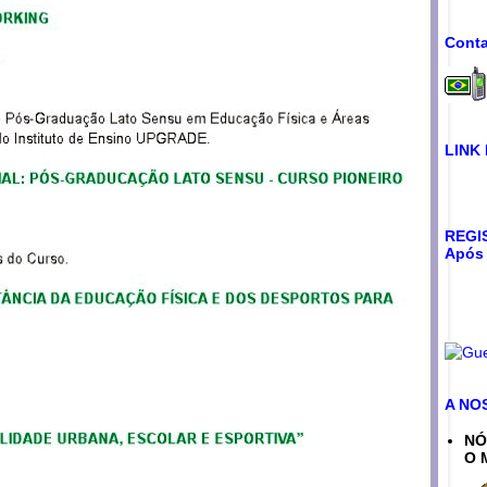
Conta
LINK
REGIS
Após 
A NO
NÓ
O 