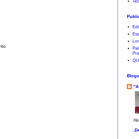
Tec
Publi
Edi
Esp
Lon
nto.
Pal
Pra
QU
Blog
"A
Há
.D