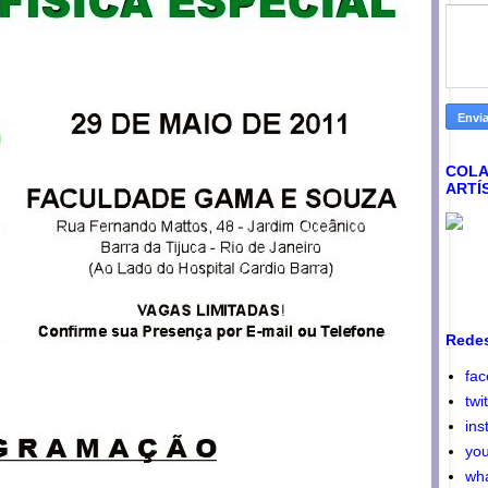
COLA
ARTÍ
Redes
fa
twi
ins
yo
wh