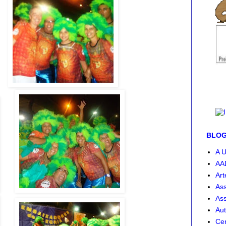
BLOG-
A U
AA
Art
Ass
Ass
Aut
Cen