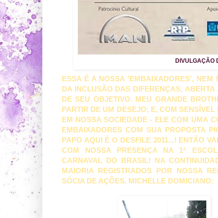
DIVULGAÇÃO 
ESSA É A NOSSA 'EMBAIXADORES', NEM
DA INCLUSÃO DAS DIFERENÇAS; ABERTA 
DE SEU OBJETIVO. MEU GRANDE BROT
PARTIR DE UM DESEJO; E, COM SENSÍVE
EM NOSSA SOCIEDADE - ELE COM UMA C
EMBAIXADORES COM SUA PROPOSTA PION
PAPO AQUI É O DESFILE 2011...! ENTÃO V
COM NOSSA PRESENÇA NA 1ª ESCOL
CARNAVAL DO BRASIL! NA CONTINUIDA
MAIORIA REGISTRADOS POR NOSSA REP
SÓCIA DE AÇÕES, MICHELLE DOMICIANO: