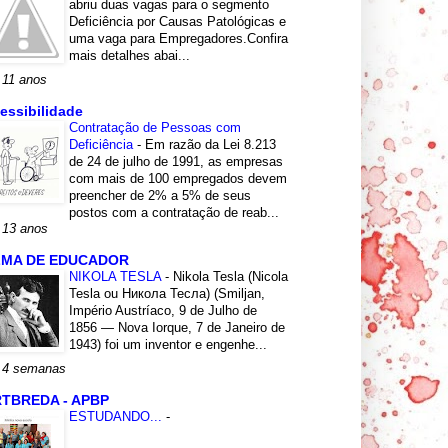
abriu duas vagas para o segmento
Deficiência por Causas Patológicas e
uma vaga para Empregadores.Confira
mais detalhes abai...
 11 anos
essibilidade
Contratação de Pessoas com
Deficiência
-
Em razão da Lei 8.213
de 24 de julho de 1991, as empresas
com mais de 100 empregados devem
preencher de 2% a 5% de seus
postos com a contratação de reab...
 13 anos
LMA DE EDUCADOR
NIKOLA TESLA
-
Nikola Tesla (Nicola
Tesla ou Никола Тесла) (Smiljan,
Império Austríaco, 9 de Julho de
1856 — Nova Iorque, 7 de Janeiro de
1943) foi um inventor e engenhe...
 4 semanas
TBREDA - APBP
ESTUDANDO...
-