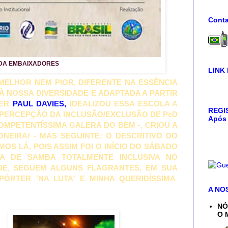
Conta
DA EMBAIXADORES
LINK
 MELHOR NEM PIOR, DIFERENTE NA ESSÊNCIA
À NOSSA DIVERSIDADE E ADAPTADA A PARTIR
HER
PAUL DAVIES,
IDEALIZOU ESSA ESCOLA A
REGIS
L PERCEPÇÃO DA INCLUSÃO/EXCLUSÃO DE PcD
Após 
OMPETENTÍSSIMA GALERA DO BEM -, CRIOU A
EIRA! - MAS SEGUINTE: O DESCRITIVO DO
AMOS LÁ, POIS ASSIM FOI O INÍCIO DO SÁBADO
A DE SAMBA TOTALMENTE INCLUSIVA NO
DE, SEGUEM ALGUNS FLAGRANTES, EM SUA
ÓRTER 'NA LUTA' E MINHA QUERIDÍSSIMA
A NO
NÓ
O 