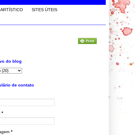
 ARTÍSTICO
SITES ÚTEIS
vo do blog
lário de contato
l
*
agem
*