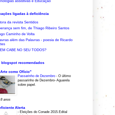
nologias assistivas e Educação
cações ligadas à deficiência
tora da revista Sentidos
erança sem fim, de Thiago Ribeiro Santos
go Caminho de Volta
avras além das Palavras - poesia de Ricardo
tes
EM CABE NO SEU TODOS?
s blogspot recomendados
 Arte como Ofício"
Passarinho de Dezembro
-
O último
passarinho de Dezembro- Aguarela
sobre papel.
 8 anos
eficiente Alerta
-
Eleições do Conade 2015.Edital