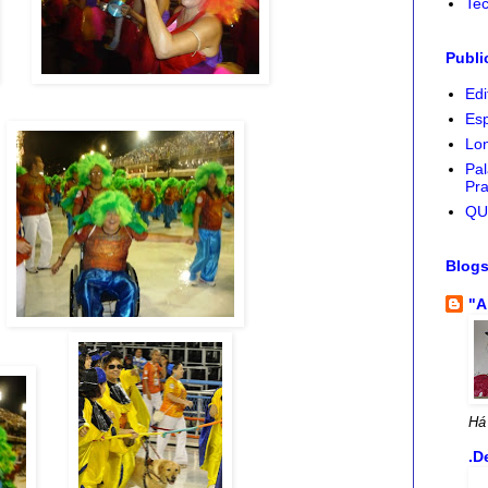
Tec
Publi
Edi
Esp
Lon
Pal
Pra
QU
Blog
"A
Há
.D