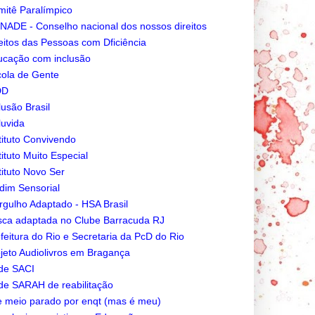
itê Paralímpico
ADE - Conselho nacional dos nossos direitos
eitos das Pessoas com Dficiência
cação com inclusão
ola de Gente
DD
lusão Brasil
luvida
tituto Convivendo
tituto Muito Especial
tituto Novo Ser
dim Sensorial
gulho Adaptado - HSA Brasil
ca adaptada no Clube Barracuda RJ
feitura do Rio e Secretaria da PcD do Rio
jeto Audiolivros em Bragança
de SACI
e SARAH de reabilitação
e meio parado por enqt (mas é meu)