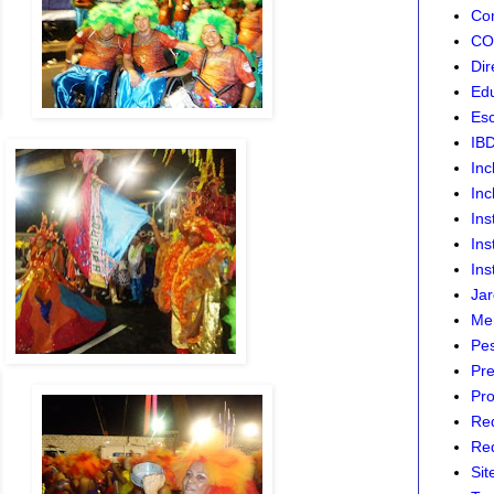
Com
CON
Dir
Edu
Esc
IB
Inc
Inc
Ins
Ins
Ins
Jar
Mer
Pes
Pre
Pro
Re
Red
Sit