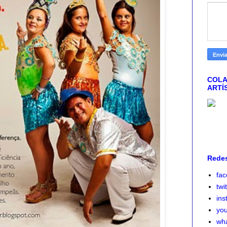
COLA
ARTÍ
Redes
fa
twi
ins
yo
wh