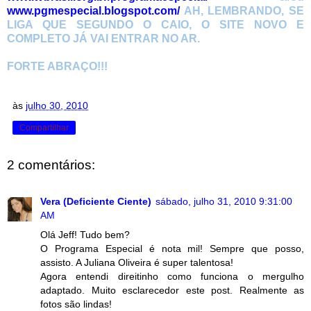
www.pgmespecial.blogspot.com/
AH, LEMBRANDO, SE
LIGA QUE SEGUNDO O CAIO, O SITE NOVO E
COMPLETO JÁ VAI ENTRAR NO AR.
FORTE ABRAÇO!!!
às
julho 30, 2010
Compartilhar
2 comentários:
Vera (Deficiente Ciente)
sábado, julho 31, 2010 9:31:00
AM
Olá Jeff! Tudo bem?
O Programa Especial é nota mil! Sempre que posso,
assisto. A Juliana Oliveira é super talentosa!
Agora entendi direitinho como funciona o mergulho
adaptado. Muito esclarecedor este post. Realmente as
fotos são lindas!