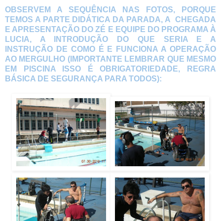
OBSERVEM A SEQUÊNCIA NAS FOTOS, PORQUE
TEMOS A PARTE DIDÁTICA DA PARADA, A CHEGADA
E APRESENTAÇÃO DO ZÉ E EQUIPE DO PROGRAMA À
LUCIA, A INTRODUÇÃO DO QUE SERIA E A
INSTRUÇÃO DE COMO É E FUNCIONA A OPERAÇÃO
AO MERGULHO (IMPORTANTE LEMBRAR QUE MESMO
EM PISCINA ISSO É OBRIGATORIEDADE, REGRA
BÁSICA DE SEGURANÇA PARA TODOS):