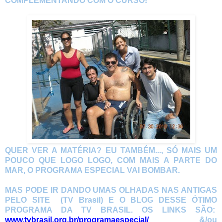
COMPLEMENTANDO COM O CURSO!
QUER VER A MATÉRIA? EU TAMBÉM..., SÓ MAIS UM
POUCO QUE LOGO LOGO, COM MAIS A PARTE DO
MAR, O PROGRAMA ESPECIAL VAI BOMBAR.
MAS PODE IR DANDO UMAS OLHADAS NAS ANTIGAS
PELO SITE (TV Brasil) E O BLOG DESSE ÓTIMO
PROGRAMA DA TV BRASIL. OS LINKS SÃO:
www.tvbrasil.org.br/programaespecial/
&/ou