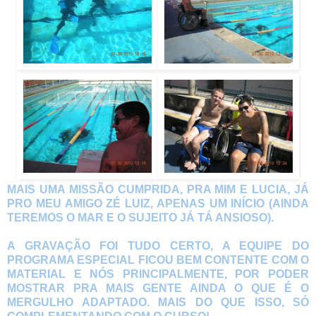
MAIS UMA MISSÃO CUMPRIDA, PRA MIM E LUCIA, JÁ
PRO MEU AMIGO ZÉ LUIZ, APENAS UM INÍCIO (AINDA
TEREMOS O MAR E O SUJEITO JÁ TÁ ANSIOSO).
A GRAVAÇÃO FOI TUDO CERTO, A EQUIPE DO
PROGRAMA ESPECIAL FICOU BEM CONTENTE COM O
MATERIAL E NÓS PRINCIPALMENTE, POR PODER
MOSTRAR PRA MAIS GENTE AINDA O QUE É O
MERGULHO ADAPTADO. MAIS DO QUE ISSO, SÓ