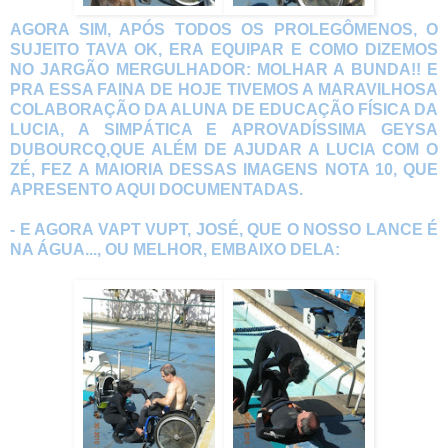
AGORA SIM, APÓS TODOS OS PROLEGÔMENOS, O
SUJEITO TAVA OK, ERA EQUIPAR E COMO DIZEMOS
NO JARGÃO MERGULHADOR: MOLHAR A BUNDA!! E
PRA ESSA FAINA DE HOJE TIVEMOS A MARAVILHOSA
COLABORAÇÃO DA ALUNA DE EDUCAÇÃO FÍSICA DA
LUCIA, A SIMPÁTICA E APROVADÍSSIMA GEYSA
DUBOURCQ,QUE ALÉM DE AJUDAR A LUCIA COM O
ZÉ, FEZ A MAIORIA DESSAS IMAGENS NOTA 10, QUE
APRESENTO AQUI DOCUMENTADAS.
- E AGORA VAPT VUPT, JOSÉ, QUE O NOSSO LANCE É
NA ÁGUA..., OU MELHOR, EMBAIXO DELA: