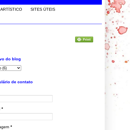
 ARTÍSTICO
SITES ÚTEIS
vo do blog
lário de contato
l
*
agem
*