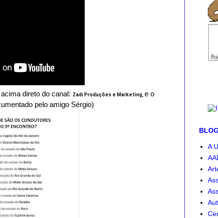
acima direto do canal:
e o
Zadi Produções e Marketing,
ocumentado pelo amigo Sérgio)
BLOG-
A U
AA
Art
Ass
Ass
Aut
Cen