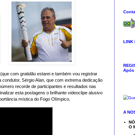
Conta
LINK
REGIS
Após 
que com gratidão estarei e também vou registrar
lega condutor, Sérgio Alan, que com extrema dedicação
úmero recorde de participantes e resultados nas
finalizar esta postagens o brilhante videoclipe alusivo
portância mística do Fogo Olímpico.
A NO
NÓ
O 