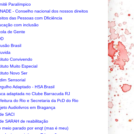
itê Paralímpico
ADE - Conselho nacional dos nossos direitos
eitos das Pessoas com Dficiência
cação com inclusão
ola de Gente
DD
lusão Brasil
luvida
tituto Convivendo
tituto Muito Especial
tituto Novo Ser
dim Sensorial
gulho Adaptado - HSA Brasil
ca adaptada no Clube Barracuda RJ
feitura do Rio e Secretaria da PcD do Rio
jeto Audiolivros em Bragança
de SACI
e SARAH de reabilitação
e meio parado por enqt (mas é meu)