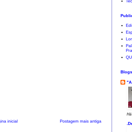
Tec
Publi
Edi
Esp
Lon
Pal
Pra
QU
Blog
"A
Há
ina inicial
Postagem mais antiga
.D