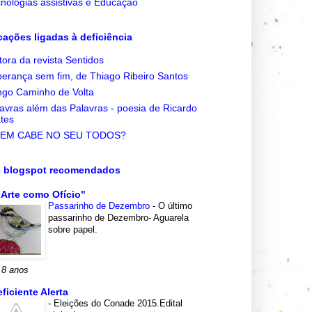
nologias assistivas e Educação
cações ligadas à deficiência
tora da revista Sentidos
erança sem fim, de Thiago Ribeiro Santos
go Caminho de Volta
avras além das Palavras - poesia de Ricardo
tes
EM CABE NO SEU TODOS?
s blogspot recomendados
 Arte como Ofício"
Passarinho de Dezembro
-
O último
passarinho de Dezembro- Aguarela
sobre papel.
 8 anos
eficiente Alerta
-
Eleições do Conade 2015.Edital