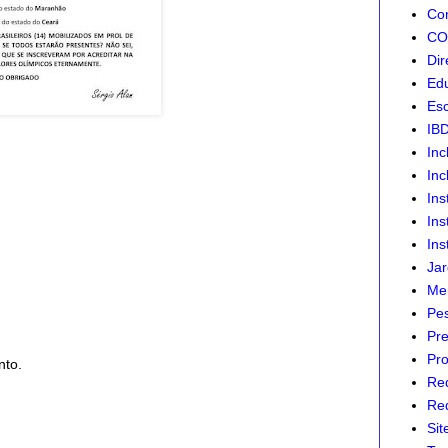
Com
CON
Dir
Edu
Esc
IB
Inc
Inc
Ins
Ins
Ins
Jar
Mer
Pes
Pre
Pro
nto.
Re
Red
Sit