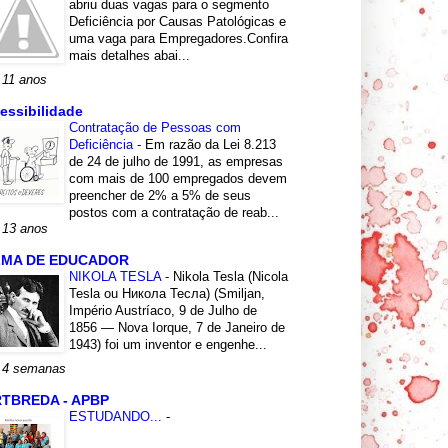
abriu duas vagas para o segmento
Deficiência por Causas Patológicas e
uma vaga para Empregadores.Confira
mais detalhes abai...
 11 anos
essibilidade
Contratação de Pessoas com
Deficiência
-
Em razão da Lei 8.213
de 24 de julho de 1991, as empresas
com mais de 100 empregados devem
preencher de 2% a 5% de seus
postos com a contratação de reab...
 13 anos
LMA DE EDUCADOR
NIKOLA TESLA
-
Nikola Tesla (Nicola
Tesla ou Никола Тесла) (Smiljan,
Império Austríaco, 9 de Julho de
1856 — Nova Iorque, 7 de Janeiro de
1943) foi um inventor e engenhe...
 4 semanas
TBREDA - APBP
ESTUDANDO...
-