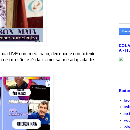
COLA
ARTÍ
perada LIVE com meu mano, dedicado e competente,
ia e inclusão, e, é claro a nossa arte adaptada dos
Redes
fa
twi
ins
yo
wh