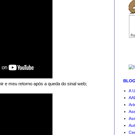
BLOG-
ir e meu retorno após a queda do sinal web;
A U
AA
Art
Ass
Ass
Aut
Cen