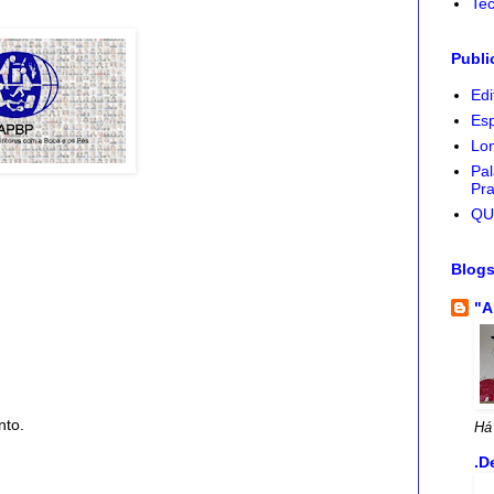
Tec
Publi
Edi
Esp
Lon
Pal
Pra
QU
Blog
"A
nto.
Há
.D