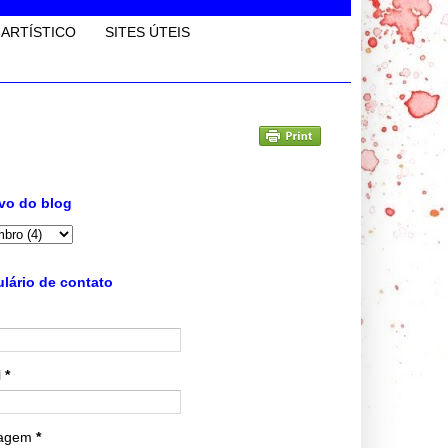
 ARTÍSTICO
SITES ÚTEIS
vo do blog
lário de contato
l
*
agem
*