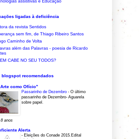
nologias assistivas e Educação
cações ligadas à deficiência
tora da revista Sentidos
erança sem fim, de Thiago Ribeiro Santos
go Caminho de Volta
avras além das Palavras - poesia de Ricardo
tes
EM CABE NO SEU TODOS?
s blogspot recomendados
 Arte como Ofício"
Passarinho de Dezembro
-
O último
passarinho de Dezembro- Aguarela
sobre papel.
 8 anos
eficiente Alerta
-
Eleições do Conade 2015.Edital