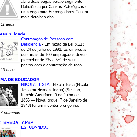
abriu duas vagas para o segmento
Deficiência por Causas Patológicas e
uma vaga para Empregadores.Confira
mais detalhes abai...
 11 anos
essibilidade
Contratação de Pessoas com
Deficiência
-
Em razão da Lei 8.213
de 24 de julho de 1991, as empresas
com mais de 100 empregados devem
preencher de 2% a 5% de seus
postos com a contratação de reab...
 13 anos
LMA DE EDUCADOR
NIKOLA TESLA
-
Nikola Tesla (Nicola
Tesla ou Никола Тесла) (Smiljan,
Império Austríaco, 9 de Julho de
1856 — Nova Iorque, 7 de Janeiro de
1943) foi um inventor e engenhe...
 4 semanas
TBREDA - APBP
ESTUDANDO...
-