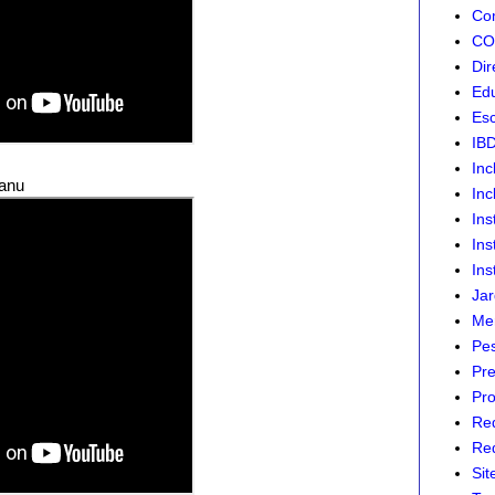
Com
CON
Dir
Edu
Esc
IB
Inc
Manu
Inc
Ins
Ins
Ins
Jar
Mer
Pes
Pre
Pro
Re
Red
Sit