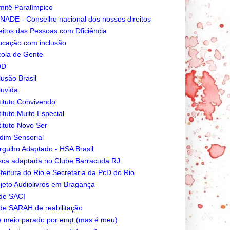
itê Paralímpico
ADE - Conselho nacional dos nossos direitos
eitos das Pessoas com Dficiência
cação com inclusão
ola de Gente
DD
lusão Brasil
luvida
tituto Convivendo
tituto Muito Especial
tituto Novo Ser
dim Sensorial
gulho Adaptado - HSA Brasil
ca adaptada no Clube Barracuda RJ
feitura do Rio e Secretaria da PcD do Rio
jeto Audiolivros em Bragança
de SACI
e SARAH de reabilitação
e meio parado por enqt (mas é meu)