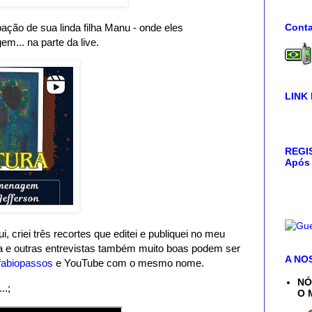
Conta
pação de sua linda filha Manu - onde eles
.. na parte da live.
LINK
REGIS
Após 
 criei três recortes que editei e publiquei no meu
ra e outras entrevistas também muito boas podem ser
A NO
abiopassos
e YouTube com o mesmo nome.
NÓ
..;
O 