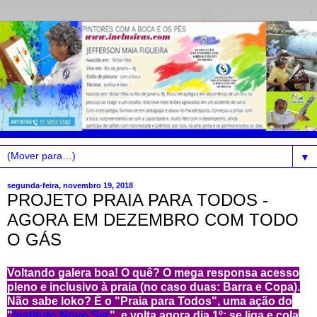
▼
segunda-feira, novembro 19, 2018
PROJETO PRAIA PARA TODOS -
AGORA EM DEZEMBRO COM TODO
O GÁS
Voltando galera boa! O quê? O mega responsa acesso
pleno e inclusivo à praia (no caso duas: Barra e Copa).
Não sabe loko? É o "Praia para Todos", uma ação do
"
Instituto Novo Ser
", e volta agora dia 1º; se liga e cola