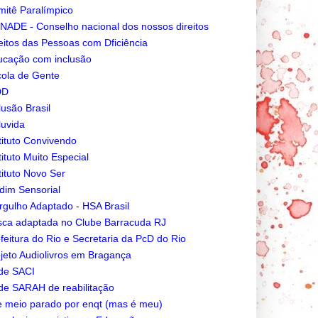
itê Paralímpico
ADE - Conselho nacional dos nossos direitos
eitos das Pessoas com Dficiência
cação com inclusão
ola de Gente
DD
lusão Brasil
luvida
tituto Convivendo
tituto Muito Especial
tituto Novo Ser
dim Sensorial
gulho Adaptado - HSA Brasil
ca adaptada no Clube Barracuda RJ
feitura do Rio e Secretaria da PcD do Rio
jeto Audiolivros em Bragança
de SACI
e SARAH de reabilitação
e meio parado por enqt (mas é meu)