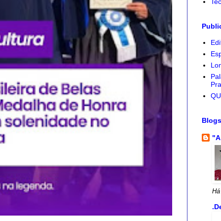
Tec
Publi
Edi
Esp
Lon
Pal
Pra
QU
Blog
"A
Há
.D