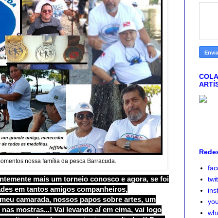
COLA
ARTÍ
Redes
entos nossa família da pesca Barracuda.
fa
ntemente mais um torneio conosco e agora, se foi
twi
dades em tantos amigos companheiros,
ins
z meu camarada, nossos papos sobre artes, um
yo
nas mostras...! Vai levando aí em cima, vai logo
wh