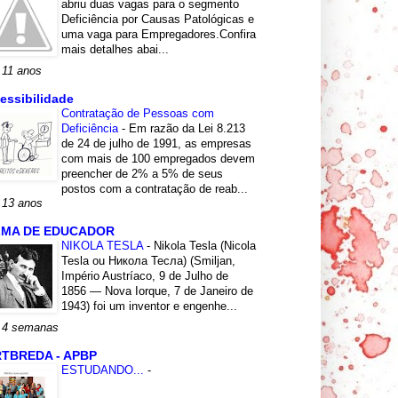
abriu duas vagas para o segmento
Deficiência por Causas Patológicas e
uma vaga para Empregadores.Confira
mais detalhes abai...
 11 anos
essibilidade
Contratação de Pessoas com
Deficiência
-
Em razão da Lei 8.213
de 24 de julho de 1991, as empresas
com mais de 100 empregados devem
preencher de 2% a 5% de seus
postos com a contratação de reab...
 13 anos
LMA DE EDUCADOR
NIKOLA TESLA
-
Nikola Tesla (Nicola
Tesla ou Никола Тесла) (Smiljan,
Império Austríaco, 9 de Julho de
1856 — Nova Iorque, 7 de Janeiro de
1943) foi um inventor e engenhe...
 4 semanas
TBREDA - APBP
ESTUDANDO...
-