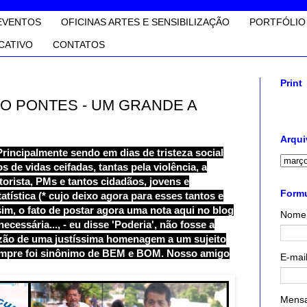
EVENTOS
OFICINAS ARTES E SENSIBILIZAÇÃO
PORTFÓLIO
CATIVO
CONTATOS
Print
O PONTES - UM GRANDE A
Arqui
Principalmente sendo em dias de tristeza social
 de vidas ceifadas, tantas pela violência, a
rista, PMs e tantos cidadãos, jovens e
Formu
atística (* cujo deixo agora para esses tantos e
im, o fato de postar agora uma nota aqui no blog
Nome
cessária..., - eu disse 'Poderia', não fosse a
razão de uma justíssima homenagem a um sujeito
empre foi sinônimo de BEM e BOM. Nosso amigo
E-mai
Mens