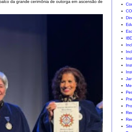
palco da grande cerimônia de outorga em ascensão de
Com
CON
Dir
Edu
Esc
IB
Inc
Inc
Ins
Ins
Ins
Jar
Mer
Pes
Pre
Pro
Re
Red
Sit