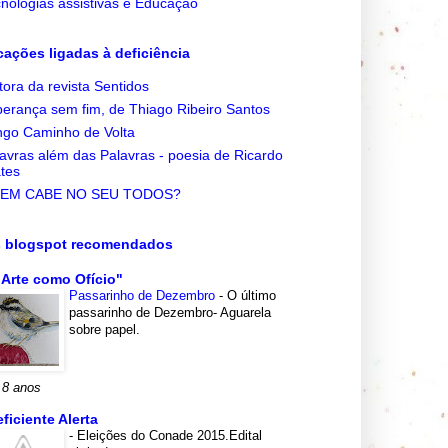
nologias assistivas e Educação
cações ligadas à deficiência
tora da revista Sentidos
erança sem fim, de Thiago Ribeiro Santos
go Caminho de Volta
avras além das Palavras - poesia de Ricardo
tes
EM CABE NO SEU TODOS?
s blogspot recomendados
 Arte como Ofício"
Passarinho de Dezembro
-
O último
passarinho de Dezembro- Aguarela
sobre papel.
 8 anos
eficiente Alerta
-
Eleições do Conade 2015.Edital