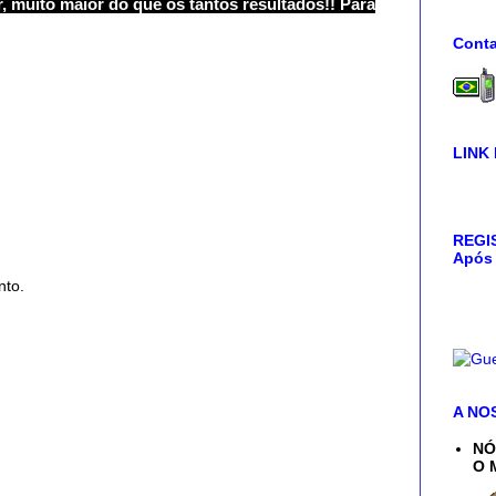
, muito maior do que os tantos resultados!! Para
Conta
LINK
REGIS
Após 
nto.
A NO
NÓ
O 