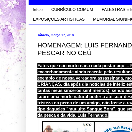
Início
CURRÍCULO COMUM
PALESTRAS E 
EXPOSIÇÕES ARTÍSTICAS
MEMORIAL SIGNIFI
sábado, março 17, 2018
HOMENAGEM: LUIS FERNAND
PESCAR NO CEÚ
Fatos que não curto nana nada postar aqui... 
exacerbadamente ainda recente pelo resultados
exemplo de nossa vereadora assassinada, moto
CRIANÇAS, dia após dia notícias de infeliz est
tantas meus sinceros sentimentos), sendo ass
sobre uma morte natural poderia até soar desne
tristeza da perda de um amigo, não fosse a 
tipo daqueles "muuuito Sangue Bom", que s
da pesca e da vida, Luis Fernando.