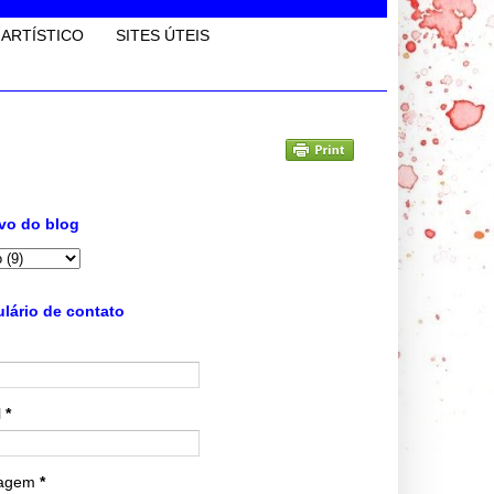
 ARTÍSTICO
SITES ÚTEIS
vo do blog
lário de contato
l
*
agem
*