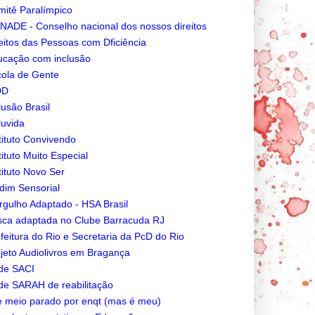
itê Paralímpico
ADE - Conselho nacional dos nossos direitos
eitos das Pessoas com Dficiência
cação com inclusão
ola de Gente
DD
lusão Brasil
luvida
tituto Convivendo
tituto Muito Especial
tituto Novo Ser
dim Sensorial
gulho Adaptado - HSA Brasil
ca adaptada no Clube Barracuda RJ
feitura do Rio e Secretaria da PcD do Rio
jeto Audiolivros em Bragança
de SACI
e SARAH de reabilitação
e meio parado por enqt (mas é meu)