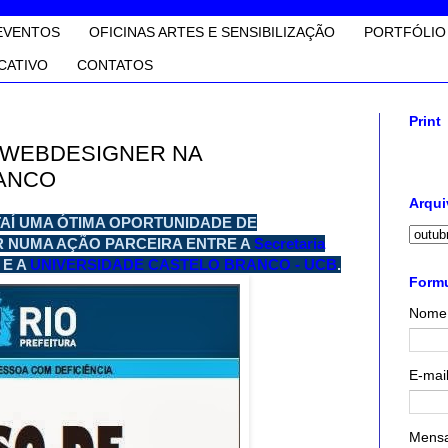
EVENTOS
OFICINAS ARTES E SENSIBILIZAÇÃO
PORTFÓLIO
CATIVO
CONTATOS
Print
M WEBDESIGNER NA
RANCO
Arqui
AÍ UMA ÓTIMA OPORTUNIDADE DE
 NUMA AÇÃO PARCEIRA ENTRE A
Secretaria
, E A
UNIVERSIDADE CASTELO BRANCO - UCB
.
Formu
Nome
E-mai
Mens