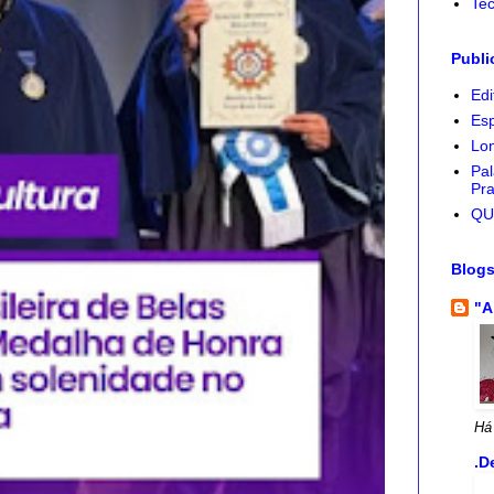
Tec
Publi
Edi
Esp
Lon
Pal
Pra
QU
Blog
"A
Há
.D