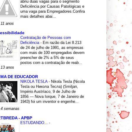
abriu duas vagas para o segmento
Deficiência por Causas Patológicas e
uma vaga para Empregadores.Confira
mais detalhes abai...
 11 anos
essibilidade
Contratação de Pessoas com
Deficiência
-
Em razão da Lei 8.213
de 24 de julho de 1991, as empresas
com mais de 100 empregados devem
preencher de 2% a 5% de seus
postos com a contratação de reab...
 13 anos
LMA DE EDUCADOR
NIKOLA TESLA
-
Nikola Tesla (Nicola
Tesla ou Никола Тесла) (Smiljan,
Império Austríaco, 9 de Julho de
1856 — Nova Iorque, 7 de Janeiro de
1943) foi um inventor e engenhe...
 4 semanas
TBREDA - APBP
ESTUDANDO...
-