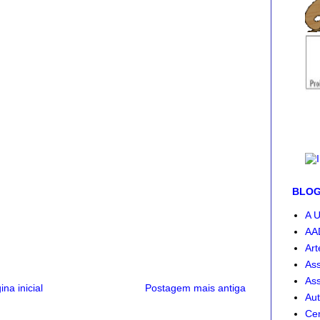
BLOG-
A U
AA
Art
Ass
Ass
ina inicial
Postagem mais antiga
Aut
Cen