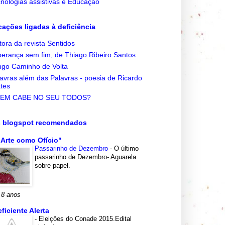
nologias assistivas e Educação
cações ligadas à deficiência
tora da revista Sentidos
erança sem fim, de Thiago Ribeiro Santos
go Caminho de Volta
avras além das Palavras - poesia de Ricardo
tes
EM CABE NO SEU TODOS?
s blogspot recomendados
 Arte como Ofício"
Passarinho de Dezembro
-
O último
passarinho de Dezembro- Aguarela
sobre papel.
 8 anos
eficiente Alerta
-
Eleições do Conade 2015.Edital