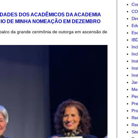
Com
CON
IDADES DOS ACADÊMICOS DA ACADEMIA
Dir
CIO DE MINHA NOMEAÇÃO EM DEZEMBRO
Edu
palco da grande cerimônia de outorga em ascensão de
Esc
IB
Inc
Inc
Ins
Ins
Ins
Jar
Mer
Pes
Pre
Pro
Re
Red
Sit