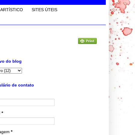
 ARTÍSTICO
SITES ÚTEIS
vo do blog
lário de contato
l
*
agem
*