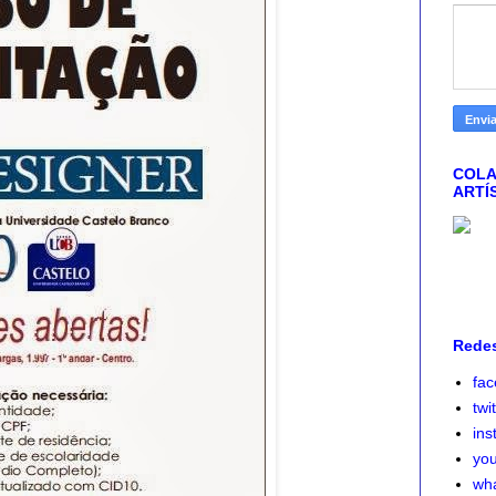
COLA
ARTÍ
Redes
fa
twi
ins
yo
wh