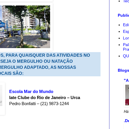
Tec
Publi
Edi
Esp
Lon
Pal
Pra
S, PARA QUAISQUER DAS ATIVIDADES NO
QU
l, SEJA O MERGULHO OU NATAÇÃO
MERGULHO ADAPTADO, AS NOSSAS
Blog
CAIS SÃO:
"A
Escola Mar do Mundo
Iate Clube do Rio de Janeiro – Urca
Pedro Bonfatti – (21) 9873-1244
Há
.D