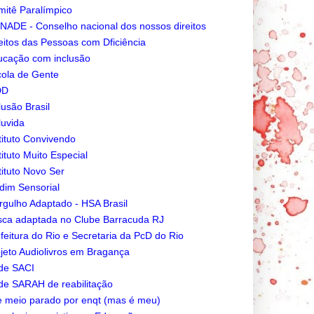
itê Paralímpico
ADE - Conselho nacional dos nossos direitos
eitos das Pessoas com Dficiência
cação com inclusão
ola de Gente
DD
lusão Brasil
luvida
tituto Convivendo
tituto Muito Especial
tituto Novo Ser
dim Sensorial
gulho Adaptado - HSA Brasil
ca adaptada no Clube Barracuda RJ
feitura do Rio e Secretaria da PcD do Rio
jeto Audiolivros em Bragança
de SACI
e SARAH de reabilitação
e meio parado por enqt (mas é meu)