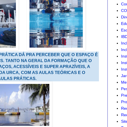
Com
CON
Dir
Edu
Esc
IB
Inc
Inc
PRÁTICA DÁ PRA PERCEBER QUE O ESPAÇO É
Ins
IS. TANTO NA GERAL DA FORMAÇÃO QUE O
Ins
ÇOS, ACESSÍVEIS E SUPER APRAZÍVEIS, A
Ins
DA URCA, COM AS AULAS TEÓRICAS E O
Jar
AULAS PRÁTICAS.
Mer
Pes
Pre
Pro
Re
Red
Sit