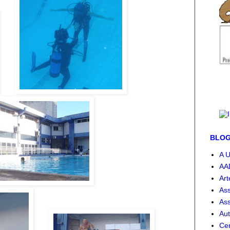
BLOG-
A U
AA
Art
Ass
Ass
Aut
Cen