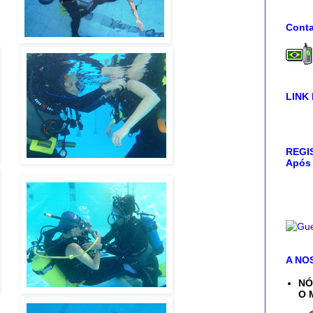
Conta
LINK
REGIS
Após 
A NO
NÓ
O 