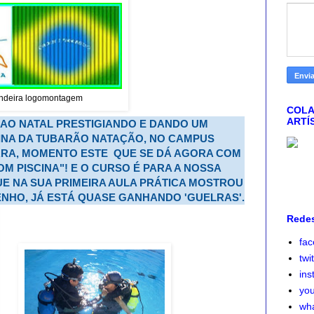
andeira logomontagem
COLA
ARTÍ
 AO NATAL PRESTIGIANDO E DANDO UM
CINA DA TUBARÃO NATAÇÃO, NO CAMPUS
RRA,
MOMENTO ESTE
QUE SE DÁ AGORA COM
M PISCINA"!
E O CURSO É PARA A NOSSA
E NA SUA PRIMEIRA AULA PRÁTICA MOSTROU
ENHO, JÁ ESTÁ QUASE GANHANDO 'GUELRAS'.
Redes
fa
twi
ins
yo
wh