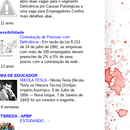
abriu duas vagas para o segmento
Deficiência por Causas Patológicas e
uma vaga para Empregadores.Confira
mais detalhes abai...
 11 anos
essibilidade
Contratação de Pessoas com
Deficiência
-
Em razão da Lei 8.213
de 24 de julho de 1991, as empresas
com mais de 100 empregados devem
preencher de 2% a 5% de seus
postos com a contratação de reab...
 13 anos
LMA DE EDUCADOR
NIKOLA TESLA
-
Nikola Tesla (Nicola
Tesla ou Никола Тесла) (Smiljan,
Império Austríaco, 9 de Julho de
1856 — Nova Iorque, 7 de Janeiro de
1943) foi um inventor e engenhe...
 4 semanas
TBREDA - APBP
ESTUDANDO...
-