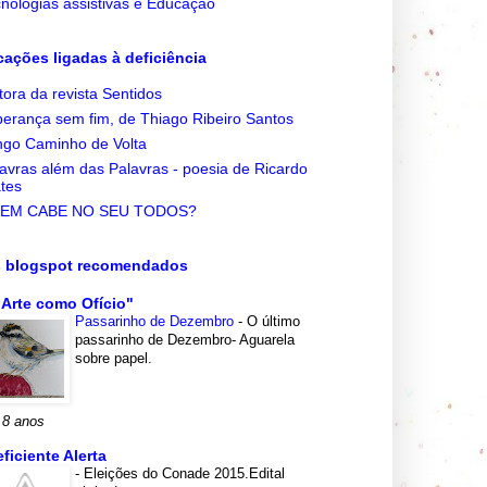
nologias assistivas e Educação
cações ligadas à deficiência
tora da revista Sentidos
erança sem fim, de Thiago Ribeiro Santos
go Caminho de Volta
avras além das Palavras - poesia de Ricardo
tes
EM CABE NO SEU TODOS?
s blogspot recomendados
 Arte como Ofício"
Passarinho de Dezembro
-
O último
passarinho de Dezembro- Aguarela
sobre papel.
 8 anos
eficiente Alerta
-
Eleições do Conade 2015.Edital