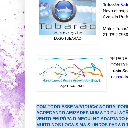
Tubarão Nat
Novo espaço 
Avenida Prefe
Matriz Tubar
21 3392 096
LOGO TUBARÃO
*E PARA
CONTATO
Lúcia So
luciasod
Logo HSA-Brasil
COM TODO ESSE '
APROUCH
' AGORA, PO
AGREGANDO AMIZADES NUMA TRIPULAÇÃ
VENTO EM PÔPA O MEGULHO ADAPTADO 
MUITO NOS LOCAIS MAIS LINDOS PARA O