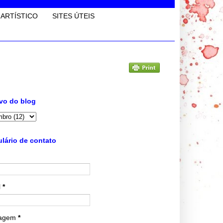
 ARTÍSTICO
SITES ÚTEIS
vo do blog
lário de contato
l
*
agem
*