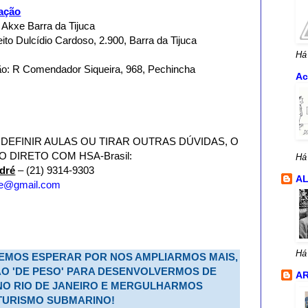
ação
Akxe Barra da Tijuca
ito Dulcídio Cardoso, 2.900, Barra da Tijuca
Há
ão: R Comendador Siqueira, 968, Pechincha
Ac
6
 DEFINIR AULAS OU TIRAR OUTRAS DÚVIDAS, O
 DIRETO COM HSA-Brasil:
Há
dré
– (21) 9314-9303
A
re@gmail.com
Há
DEMOS ESPERAR POR NOS AMPLIARMOS MAIS,
O 'DE PESO' PARA DESENVOLVERMOS DE
AR
NO RIO DE JANEIRO E MERGULHARMOS
 TURISMO SUBMARINO!