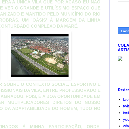
A ERA A ÚNICA VILA QUE POR ACASO EU NÃO
E VER O GRANDE E UTILÍSSIMO ESPAÇO QUE
ANIZADO E MANTIDO PELO MUNICÍPIO DO RIO
ROBRÁS, UM 'OÁSIS' À MARGEM DA LINHA
CONTURBADO COMPLEXO DA MARÉ.
COLA
ARTÍ
R SOBRE O CONTEXTO SOCIAL, ESPORTIVO E
Redes
FISSIONAIS DA VILA, ENTRE PROFESSORADO E
 AGRADOU, POIS, É A BOA OPORTUNIDADE EM
fa
R MULTIPLICADORES DIRETOS DO NOSSO
twi
ICO DA ADAPTABILIDADE DO HOMEM, TUDO NO
ins
yo
wh
INADOS À MINHA PARTICIPAÇÃO, ONDE,