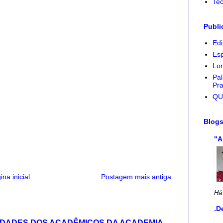
Tec
Publi
Edi
Esp
Lon
Pal
Pra
QU
Blog
"A
ina inicial
Postagem mais antiga
Há
.D
IDADES DOS ACADÊMICOS DA ACADEMIA