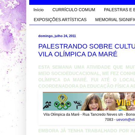
Início
CURRÍCULO COMUM
PALESTRAS E 
EXPOSIÇÕES ARTÍSTICAS
MEMORIAL SIGNIFI
domingo, julho 24, 2011
PALESTRANDO SOBRE CULTU
VILA OLÍMPICA DA MARÉ
ESTA SEMANA UMA ATIVIDADE QUE MUI
MEIO SOCIOEDUCACIONAL, ME FEZ CONH
OLÍMPICA DA MARÉ. FUI ATÉ O LOCA
COORDENADORA DA EDUCAÇÃO FÍSICA AD
Vila Olímpica da Maré - Rua Tancredo Neves s/n - Bonsu
7083 -
uevom@vila
EMBORA JÁ TENHA TRABALHADO POR 