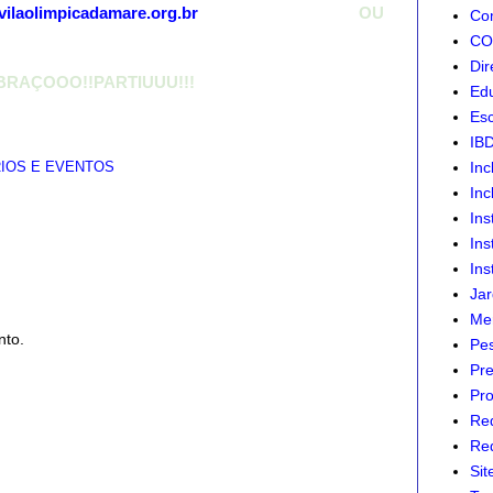
vilaolimpicadamare.org.br
OU
Com
CON
Dir
BRAÇOOO!!PARTIUUU!!!
Edu
Esc
IB
Inc
IOS E EVENTOS
Inc
Ins
Ins
Ins
Jar
Mer
nto.
Pes
Pre
Pro
Re
Red
Sit