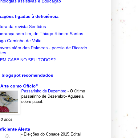
nologias assistivas e Educação
cações ligadas à deficiência
tora da revista Sentidos
erança sem fim, de Thiago Ribeiro Santos
go Caminho de Volta
avras além das Palavras - poesia de Ricardo
tes
EM CABE NO SEU TODOS?
s blogspot recomendados
 Arte como Ofício"
Passarinho de Dezembro
-
O último
passarinho de Dezembro- Aguarela
sobre papel.
 8 anos
eficiente Alerta
-
Eleições do Conade 2015.Edital