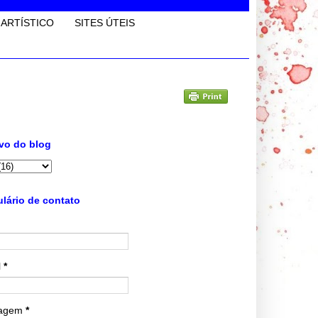
 ARTÍSTICO
SITES ÚTEIS
vo do blog
lário de contato
l
*
agem
*