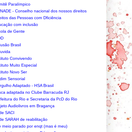
itê Paralímpico
ADE - Conselho nacional dos nossos direitos
eitos das Pessoas com Dficiência
cação com inclusão
ola de Gente
DD
lusão Brasil
luvida
tituto Convivendo
tituto Muito Especial
tituto Novo Ser
dim Sensorial
gulho Adaptado - HSA Brasil
ca adaptada no Clube Barracuda RJ
feitura do Rio e Secretaria da PcD do Rio
jeto Audiolivros em Bragança
de SACI
e SARAH de reabilitação
e meio parado por enqt (mas é meu)