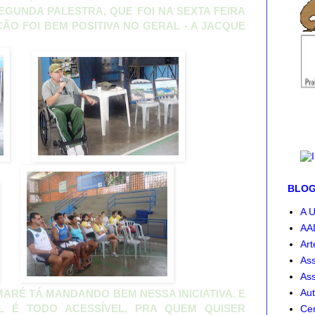
SEGUNDA PALESTRA, QUE FOI NA SEXTA FEIRA
ÃO FOI BEM POSITIVA NO GERAL - A JACQUE
BLOG-
A U
AA
Art
Ass
Ass
Aut
 MARÉ TÁ MANDANDO BEM NESSA INICIATIVA. E
L É TODO ACESSÍVEL, PRA QUEM QUISER
Cen