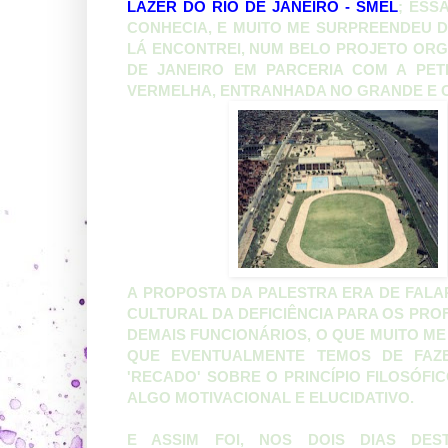
LAZER DO RIO DE JANEIRO - SMEL
; ESS
CONHECIA, E MUITO ME SURPREENDEU D
LÁ ENCONTREI, NUM BELO PROJETO ORG
DE JANEIRO EM PARCERIA COM A PET
VERMELHA, ENTRANHADA NO GRANDE E 
A PROPOSTA DA PALESTRA ERA DE FALA
CULTURAL DA DEFICIÊNCIA PARA OS PRO
DEMAIS FUNCIONÁRIOS, O QUE MUITO ME
QUE EVENTUALMENTE TEMOS DE FAZE
'RECADO' SOBRE O PRINCÍPIO FILOSÓF
ALGO MOTIVACIONAL E ELUCIDATIVO.
E ASSIM FOI, NOS DOIS DIAS DEST