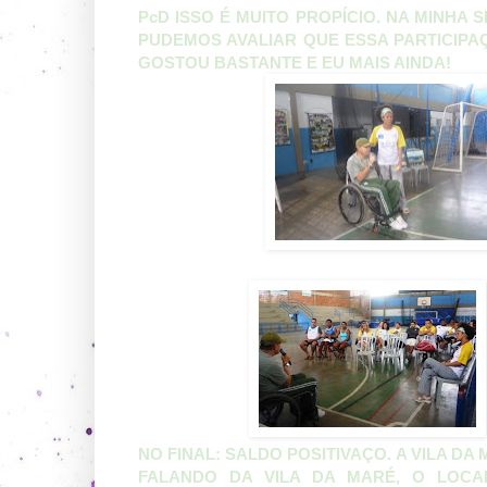
PcD ISSO É MUITO PROPÍCIO. NA MINHA 
PUDEMOS AVALIAR QUE ESSA PARTICIPAÇ
GOSTOU BASTANTE E EU MAIS AINDA!
NO FINAL: SALDO POSITIVAÇO. A VILA DA
FALANDO DA VILA DA MARÉ, O LOCA