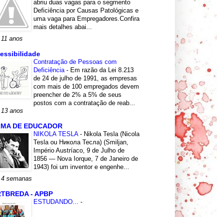
abriu duas vagas para o segmento
Deficiência por Causas Patológicas e
uma vaga para Empregadores.Confira
mais detalhes abai...
 11 anos
essibilidade
Contratação de Pessoas com
Deficiência
-
Em razão da Lei 8.213
de 24 de julho de 1991, as empresas
com mais de 100 empregados devem
preencher de 2% a 5% de seus
postos com a contratação de reab...
 13 anos
LMA DE EDUCADOR
NIKOLA TESLA
-
Nikola Tesla (Nicola
Tesla ou Никола Тесла) (Smiljan,
Império Austríaco, 9 de Julho de
1856 — Nova Iorque, 7 de Janeiro de
1943) foi um inventor e engenhe...
 4 semanas
TBREDA - APBP
ESTUDANDO...
-