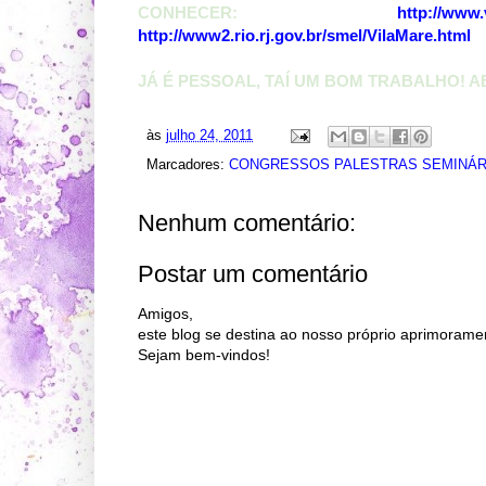
CONHECER:
http://www.
http://www2.rio.rj.gov.br/smel/VilaMare.html
JÁ É PESSOAL, TAÍ UM BOM TRABALHO! A
às
julho 24, 2011
Marcadores:
CONGRESSOS PALESTRAS SEMINÁR
Nenhum comentário:
Postar um comentário
Amigos,
este blog se destina ao nosso próprio aprimorame
Sejam bem-vindos!