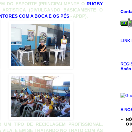
M DO ESPORTE (PRINCIPALMENTE O
RUGBY
 ARTISTICA (DIVULGANDO BASICAMENTE O
Conta
NTORES COM A BOCA E OS PÉS
- APBP).
LINK
REGIS
Após 
A NO
NÓ
 UM TIPO DE RECICLAGEM PROFISSIONAL,
O 
 VILA, E EM SE TRATANDO NO TRATO COM ÀS