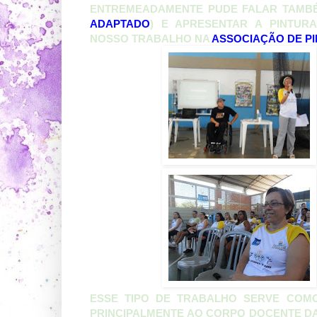
ENTREMEADAMENTE PUDE FALAR TAMBÉ
ADAPTADO
) E APRESENTAR A PINTURA
NOSSO TRABALHO NA
ASSOCIAÇÃO DE PI
ESSE TIPO DE TRABALHO SERVE COMO
PRINCIPALMENTE AO CORPO DOCENTE DA