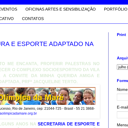
EVENTOS
OFICINAS ARTES E SENSIBILIZAÇÃO
PORTFÓLIO
CATIVO
CONTATOS
Print
RA E ESPORTE ADAPTADO NA
Arqui
TO ME ENCANTA, PROFERIR PALESTRAS NO
ECER O COMPLEXO SOCIOESPORTIVO DA VILA
L A CONVITE DA MINHA QUERIDA AMIGA E
Formu
APTADA, PRFª JACQUELINE TERTO.
Nome
E-mai
cesso, Rio de Janeiro, cep: 21044-725 - Brasil - 55 21 3868-
olimpicadamare.org.br
ALGUNS ANOS NA
SECRETARIA DE ESPORTE E
Mens