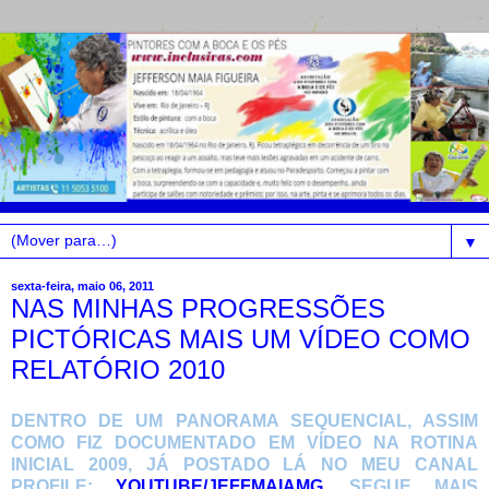
▼
sexta-feira, maio 06, 2011
NAS MINHAS PROGRESSÕES
PICTÓRICAS MAIS UM VÍDEO COMO
RELATÓRIO 2010
DENTRO DE UM PANORAMA SEQUENCIAL, ASSIM
COMO FIZ DOCUMENTADO EM VÍDEO NA ROTINA
INICIAL 2009, JÁ POSTADO LÁ NO MEU CANAL
PROFILE:
YOUTUBE/JEFFMAIAMG
, SEGUE MAIS