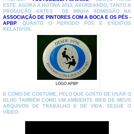
ESTE. AGORA A ROTINA 2010, ABORDANDO, TANTO A
PRODUÇÃO ANTES DE MINHA ADMISSÃO NA
ASSOCIAÇÃO DE PINTORES COM A BOCA E OS PÉS -
APBP
, QUANTO O PERIODO PÓS E EVENTOS
RELATIVOS.
LOGO APBP
E COMO DE COSTUME, PELO QUE GOSTO DE USAR O
BLOG TAMBÉM COMO UM AMBIENTE WEB DE MEUS
ARQUIVOS DE TRABALHO E DE VIDA. SEGUE O
VÍDEO: