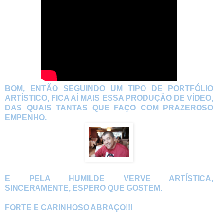
BOM, ENTÃO SEGUINDO UM TIPO DE PORTFÓLIO
ARTÍSTICO, FICA AÍ MAIS ESSA PRODUÇÃO DE VÍDEO,
DAS QUAIS TANTAS QUE FAÇO COM PRAZEROSO
EMPENHO.
E PELA HUMILDE VERVE ARTÍSTICA,
SINCERAMENTE, ESPERO QUE GOSTEM.
FORTE E CARINHOSO ABRAÇO!!!