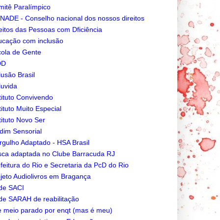
itê Paralímpico
ADE - Conselho nacional dos nossos direitos
eitos das Pessoas com Dficiência
cação com inclusão
ola de Gente
DD
lusão Brasil
luvida
tituto Convivendo
tituto Muito Especial
tituto Novo Ser
dim Sensorial
gulho Adaptado - HSA Brasil
ca adaptada no Clube Barracuda RJ
feitura do Rio e Secretaria da PcD do Rio
jeto Audiolivros em Bragança
de SACI
e SARAH de reabilitação
e meio parado por enqt (mas é meu)