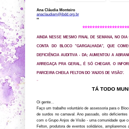
Ana Cláudia Monteiro
anaclaudiam@ibdd.org.br
"
******************
AINDA NESSE MESMO FINAL DE SEMANA, NO DIA 
CONTA DO BLOCO "GARGALHADA", QUE COM
DEFICIÊNCIA AUDITIVA - DA; AUMENTOU A ABRAN
ARREGAÇA PRA GERAL, É SÓ CHEGAR. O INFOR
PARCEIRA CHEILA FELTON DO 'ANJOS DE VISÃO'.
"
TÁ TODO MUN
Oi gente...
Faço um trabalho voluntário de assessoria para o Bl
de surdos no carnaval. Ano passado, oito deficiente
com o Grupo Anjos de Visão - uma comunidade que con
Felton, produtora de eventos solidários, ampliaremos