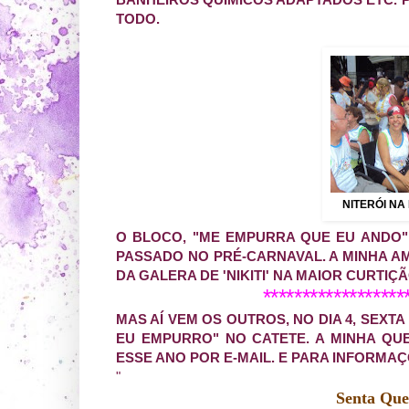
TODO.
NITERÓI NA
O BLOCO, "ME EMPURRA QUE EU ANDO",
PASSADO NO PRÉ-CARNAVAL. A MINHA A
DA GALERA DE 'NIKITI' NA MAIOR CURTIÇ
******************
MAS AÍ VEM OS OUTROS, NO DIA 4, SEXTA
EU EMPURRO" NO CATETE. A MINHA QU
ESSE ANO POR E-MAIL. E PARA INFORMA
"
Senta Qu