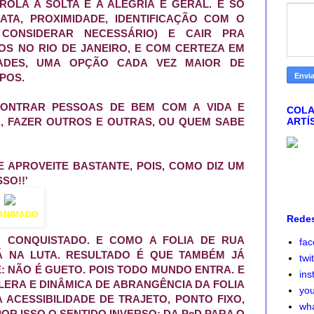
ROLA A SOLTA E A ALEGRIA É GERAL. É SÓ
ATA, PROXIMIDADE, IDENTIFICAÇÃO COM O
CONSIDERAR NECESSÁRIO) E CAIR PRA
OS NO RIO DE JANEIRO, E COM CERTEZA EM
ADES, UMA OPÇÃO CADA VEZ MAIOR DE
POS.
CONTRAR PESSOAS DE BEM COM A VIDA E
COLA
ARTÍ
., FAZER OUTROS E OUTRAS, OU QUEM SABE
A E APROVEITE BASTANTE, POIS, COMO DIZ UM
SO!!'
 ANIMADO
Redes
O CONQUISTADO. E COMO A FOLIA DE RUA
fa
Á NA LUTA. RESULTADO É QUE TAMBÉM JÁ
twi
E: NÃO É GUETO. POIS TODO MUNDO ENTRA. E
ins
LERA E DINÂMICA DE ABRANGÊNCIA DA FOLIA
yo
 ACESSIBILIDADE DE TRAJETO, PONTO FIXO,
wh
OR ISSO O SENTIDO INVERSO: DA PcD PARA O