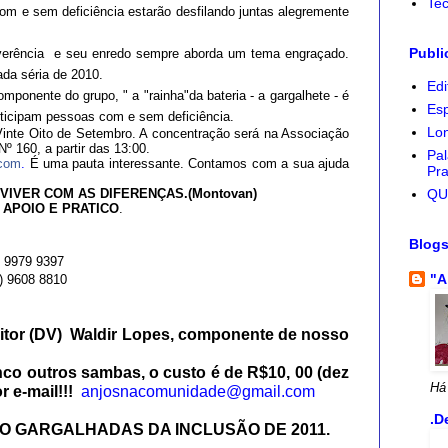
Tec
com e sem deficiência estarão desfilando juntas alegremente
Publi
reverência e seu enredo sempre aborda um tema engraçado.
ada séria de 2010.
Edi
mponente do grupo, " a "rainha"da bateria - a gargalhete - é
Esp
ticipam pessoas com e sem deficiência.
Lon
 Vinte Oito de Setembro. A concentração será na Associação
Nº 160, a partir das 13:00.
Pal
.com
.
É uma pauta interessante. C
ontamos com a sua ajuda
Pra
QU
VIVER COM AS DIFERENÇAS.(Montovan)
 APOIO E PRATICO
.
Blog
) 9979 9397
"A
) 9608 8810
itor (DV) Waldir Lopes, componente de nosso
o outros sambas, o custo é de R$10, 00 (dez
Há
or e-mail!!!
anjosnacomunidade@gmail.com
.D
O GARGALHADAS DA INCLUSÃO DE 2011.