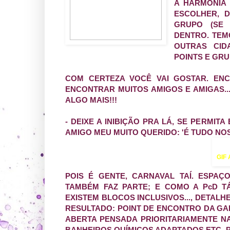
A HARMONIA 
ESCOLHER, D
GRUPO (SE 
DENTRO. TEM
OUTRAS CID
POINTS E GRU
COM CERTEZA VOCÊ VAI GOSTAR. EN
ENCONTRAR MUITOS AMIGOS E AMIGAS..
ALGO MAIS!!!
- DEIXE A INIBIÇÃO PRA LÁ, SE PERMIT
AMIGO MEU MUITO QUERIDO: 'É TUDO NOS
GIF
POIS É GENTE, CARNAVAL TAÍ. ESPAÇ
TAMBÉM FAZ PARTE; E COMO A PcD T
EXISTEM BLOCOS INCLUSIVOS..., DETALH
RESULTADO: POINT DE ENCONTRO DA GA
ABERTA PENSADA PRIORITARIAMENTE NA
BANHEIROS QUÍMICOS ADAPTADOS ETC. P