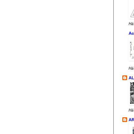
Há
Ac
Há
A
Há
AR