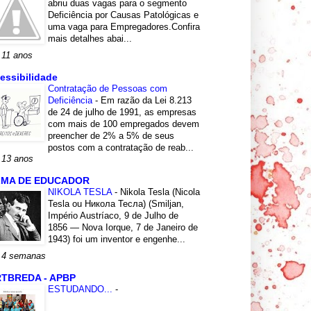
abriu duas vagas para o segmento
Deficiência por Causas Patológicas e
uma vaga para Empregadores.Confira
mais detalhes abai...
 11 anos
essibilidade
Contratação de Pessoas com
Deficiência
-
Em razão da Lei 8.213
de 24 de julho de 1991, as empresas
com mais de 100 empregados devem
preencher de 2% a 5% de seus
postos com a contratação de reab...
 13 anos
LMA DE EDUCADOR
NIKOLA TESLA
-
Nikola Tesla (Nicola
Tesla ou Никола Тесла) (Smiljan,
Império Austríaco, 9 de Julho de
1856 — Nova Iorque, 7 de Janeiro de
1943) foi um inventor e engenhe...
 4 semanas
TBREDA - APBP
ESTUDANDO...
-