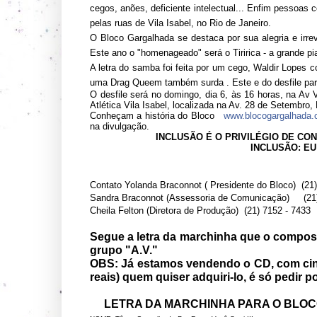
cegos, anões, deficiente intelectual... Enfim pessoas 
pelas ruas de Vila Isabel, no Rio de Janeiro.
O Bloco Gargalhada se destaca por sua alegria e ir
Este ano o "homenageado" será o Tiririca - a grande pi
A letra do samba foi feita por um cego, Waldir Lopes co
uma Drag Queem também surda . Este e do desfile par
O desfile será no domingo, dia 6, às 16 horas, na Av
Atlética Vila Isabel, localizada na Av. 28 de Setembro, 
Conheçam a história do Bloco
www.blocogargalhada
na divulgação.
INCLUSÃO É O PRIVILÉGIO DE CON
INCLUSÃO: EU
Contato Yolanda Braconnot ( Presidente do Bloco) (21
Sandra Braconnot (Assessoria de Comunicação) (21
Cheila Felton (Diretora de Produção) (21) 7152 - 7433
Segue a letra da marchinha que o compos
grupo "A.V."
OBS: Já estamos vendendo o CD, com cinc
reais) quem quiser adquiri-lo, é só pedir p
LETRA DA MARCHINHA PARA O BLOC