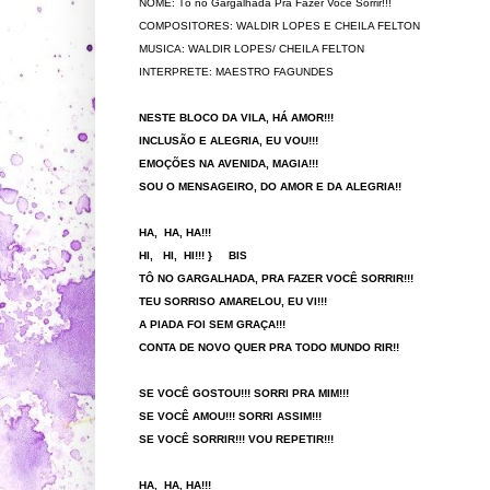
NOME: Tô no Gargalhada Pra Fazer Você Sorrir!!!
COMPOSITORES: WALDIR LOPES E CHEILA FELTON
MUSICA: WALDIR LOPES/ CHEILA FELTON
INTERPRETE: MAESTRO FAGUNDES
NESTE BLOCO DA VILA, HÁ AMOR!!!
INCLUSÃO E ALEGRIA, EU VOU!!!
EMOÇÕES NA AVENIDA, MAGIA!!!
SOU O MENSAGEIRO, DO AMOR E DA ALEGRIA!!
HA, HA, HA!!!
HI, HI, HI!!! } BIS
TÔ NO GARGALHADA, PRA FAZER VOCÊ SORRIR!!!
TEU SORRISO AMARELOU, EU VI!!!
A PIADA FOI SEM GRAÇA!!!
CONTA DE NOVO QUER PRA TODO MUNDO RIR!!
SE VOCÊ GOSTOU!!! SORRI PRA MIM!!!
SE VOCÊ AMOU!!! SORRI ASSIM!!!
SE VOCÊ SORRIR!!! VOU REPETIR!!!
HA, HA, HA!!!