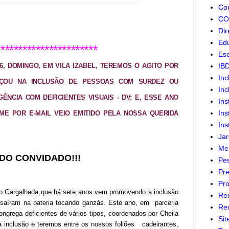
Com
CON
Dir
Edu
***********************
Esc
IB
6, DOMINGO, EM VILA IZABEL, TEREMOS O AGITO POR
Inc
EÇOU NA INCLUSÃO DE PESSOAS COM SURDEZ OU
Inc
GÊNCIA COM DEFICIENTES VISUAIS - DV; E, ESSE ANO
Ins
Ins
ME POR E-MAIL VEIO EMITIDO PELA NOSSA QUERIDA
Ins
Jar
Mer
DO CONVIDADO!!!
Pes
Pre
Pro
oco Gargalhada que há sete anos vem promovendo a inclusão
Re
s saíram na bateria tocando ganzás. Este ano, em parceria
Red
grega deficientes de vários tipos, coordenados por Cheila
Sit
 a inclusão e teremos entre os nossos foliões cadeirantes,