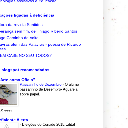
nologias assistivas e Educação
cações ligadas à deficiência
tora da revista Sentidos
erança sem fim, de Thiago Ribeiro Santos
go Caminho de Volta
avras além das Palavras - poesia de Ricardo
tes
EM CABE NO SEU TODOS?
s blogspot recomendados
 Arte como Ofício"
Passarinho de Dezembro
-
O último
passarinho de Dezembro- Aguarela
sobre papel.
 8 anos
eficiente Alerta
-
Eleições do Conade 2015.Edital