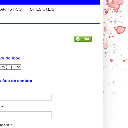
 ARTÍSTICO
SITES ÚTEIS
vo do blog
lário de contato
l
*
agem
*