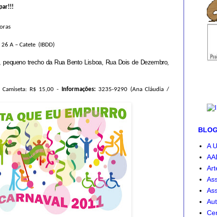
par!!!
oras
 26 A – Catete (IBDD)
s, pequeno trecho da Rua Bento Lisboa, Rua Dois de Dezembro,
a Camiseta: R$ 15,00 -
Informações:
3235-9290 (Ana Cláudia /
BLOG-
A U
AA
Art
Ass
Ass
Aut
Cen