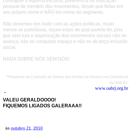
contrapõe a legítima escolha, preferência ou indicação
pessoal de membro dos movimentos, desde que feitas em
seu próprio nome e NÃO em nome do segmento.
Não devemos nos iludir com as ações políticas,
muito
menos as partidárias,
sejam estas de qual partido for, pois
que sem luta e organização dos movimentos sociais não se
avança, não se conquista espaço e não se alcança inclusão
social.
NADA SOBRE NÓS SEM NÓS!
*Presidente da Comissão de Defesa dos Direitos da Pessoa com Deficiência
da OAB-RJ.
www.oabrj.org.br
"
VALEU GERALDOOOO!
FIQUEMOS LIGADOS GALERAAA!!
às
outubro 21, 2010