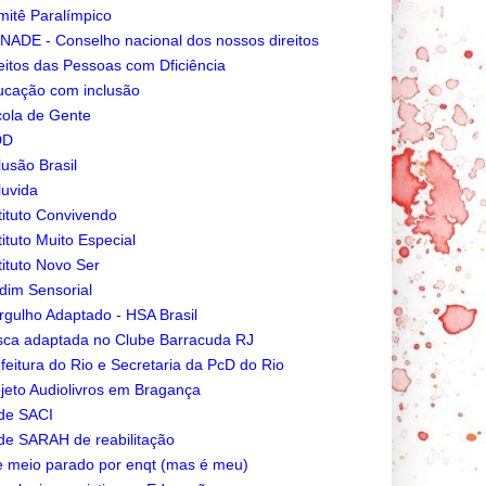
itê Paralímpico
ADE - Conselho nacional dos nossos direitos
eitos das Pessoas com Dficiência
cação com inclusão
ola de Gente
DD
lusão Brasil
luvida
tituto Convivendo
tituto Muito Especial
tituto Novo Ser
dim Sensorial
gulho Adaptado - HSA Brasil
ca adaptada no Clube Barracuda RJ
feitura do Rio e Secretaria da PcD do Rio
jeto Audiolivros em Bragança
de SACI
e SARAH de reabilitação
e meio parado por enqt (mas é meu)