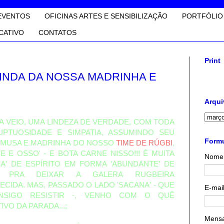
EVENTOS
OFICINAS ARTES E SENSIBILIZAÇÃO
PORTFÓLIO
CATIVO
CONTATOS
Print
INDA DA NOSSA MADRINHA E
Arqui
LA VEIO, UMA LINDEZA DE VERDADE, COM TODA
UPTUOSIDADE E SIMPATIA, ASSUMINDO SEU
Formu
 MUSA E MADRINHA DO NOSSO
TIME DE RÚGBI
,
E E OSSO' - E BOTA CARNE NISSO!!! É MUITA
Nome
A' DE ESPÍRITO EM FORMA 'ABUNDANTE' DE
; PRA DEIXAR A GALERA RUGBEIRA
CIDA. MAS, PASSADO O LADO 'SACANA' - QUE
E-mai
NSIGO RESISTIR -, VENHO COM O QUÊ
IVO DA PARADA...;
Mens