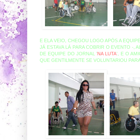
E ELA VEIO, CHEGOU LOGO APÓS A EQUIP
JÁ ESTAVA LÁ PARA COBRIR O EVENTO -,
DE EQUIPE DO JORNAL '
NA LUTA
', E O A
QUE GENTILMENTE SE VOLUNTARIOU PARA