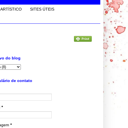
 ARTÍSTICO
SITES ÚTEIS
vo do blog
lário de contato
l
*
agem
*