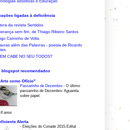
nologias assistivas e Educação
cações ligadas à deficiência
tora da revista Sentidos
erança sem fim, de Thiago Ribeiro Santos
go Caminho de Volta
avras além das Palavras - poesia de Ricardo
tes
EM CABE NO SEU TODOS?
s blogspot recomendados
 Arte como Ofício"
Passarinho de Dezembro
-
O último
passarinho de Dezembro- Aguarela
sobre papel.
 8 anos
eficiente Alerta
-
Eleições do Conade 2015.Edital