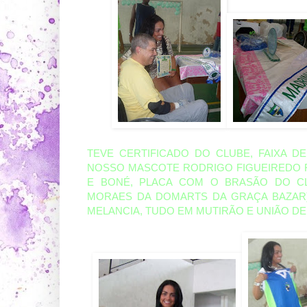
TEVE CERTIFICADO DO CLUBE, FAIXA D
NOSSO MASCOTE RODRIGO FIGUEIREDO FE
E BONÉ, PLACA COM O BRASÃO DO C
MORAES DA DOMARTS DA GRAÇA BAZAR),
MELANCIA,
TUDO EM MUTIRÃO E UNIÃO DE