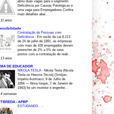
abriu duas vagas para o segmento
Deficiência por Causas Patológicas e
uma vaga para Empregadores.Confira
mais detalhes abai...
 11 anos
essibilidade
Contratação de Pessoas com
Deficiência
-
Em razão da Lei 8.213
de 24 de julho de 1991, as empresas
com mais de 100 empregados devem
preencher de 2% a 5% de seus
postos com a contratação de reab...
 13 anos
LMA DE EDUCADOR
NIKOLA TESLA
-
Nikola Tesla (Nicola
Tesla ou Никола Тесла) (Smiljan,
Império Austríaco, 9 de Julho de
1856 — Nova Iorque, 7 de Janeiro de
1943) foi um inventor e engenhe...
 4 semanas
TBREDA - APBP
ESTUDANDO...
-