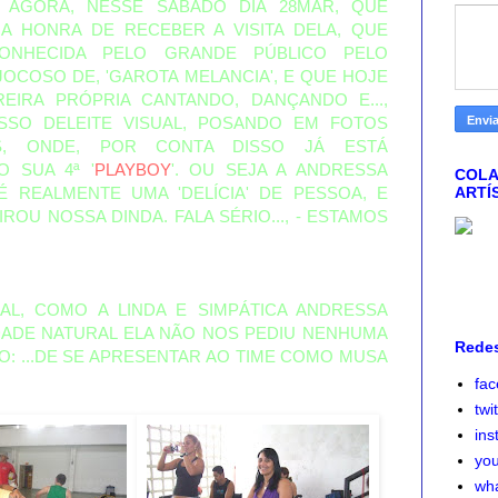
I AGORA, NESSE SÁBADO DIA 28MAR, QUE
 A HONRA DE RECEBER A VISITA DELA, QUE
ONHECIDA PELO GRANDE PÚBLICO PELO
JOCOSO DE, 'GAROTA MELANCIA', E QUE HOJE
REIRA PRÓPRIA CANTANDO, DANÇANDO E...,
SSO DELEITE VISUAL, POSANDO EM FOTOS
AS, ONDE, POR CONTA DISSO JÁ ESTÁ
O SUA 4ª '
PLAYBOY
'. OU SEJA A ANDRESSA
COLA
ARTÍ
É REALMENTE UMA 'DELÍCIA' DE PESSOA, E
IROU NOSSA DINDA. FALA SÉRIO..., - ESTAMOS
AL, COMO A LINDA E SIMPÁTICA ANDRESSA
IDADE NATURAL ELA NÃO NOS PEDIU NENHUMA
Redes
 ...DE SE APRESENTAR AO TIME COMO MUSA
fa
twi
ins
yo
wh