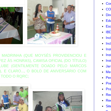
Com
CON
Dir
Edu
Esc
IB
Inc
Inc
Ins
Ins
E MADRINHA (QUE MOYSÉS PROVIDENCIOU E
Z ÀS HONRAS), CAMISA OFICIAL (DO TÍTULO)
Ins
LUBE (GENTILMENTE DOADO PELO MARCOS
Jar
 E CLARO..., O BOLO DE ANIVERSÁRIO COM
Mer
 TODO O RQRC;
Pes
Pre
Pro
Re
Red
Sit