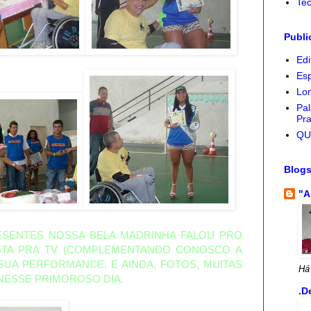
Tec
Publi
Edi
Esp
Lon
Pal
Pra
QU
Blog
"A
SENTES NOSSA BELA MADRINHA FALOU PRO
STA PRA TV (COMPLEMENTANDO
CONOSCO
A
 SUA PERFORMANCE, E AINDA, FOTOS, MUITAS
Há
NESSE PRIMOROSO DIA.
.D