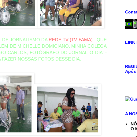
Conta
E DE JORNALISMO DA
REDE TV (TV FAMA)
- QUE
LINK
 ALÉM DE MICHELLE DOMICIANO, MINHA COLEGA
MIGO CARLOS, FOTÓGRAFO DO JORNAL 'O DIA' -
 FAZER NOSSAS FOTOS DESSE DIA.
REGIS
Após 
A NO
NÓ
O 