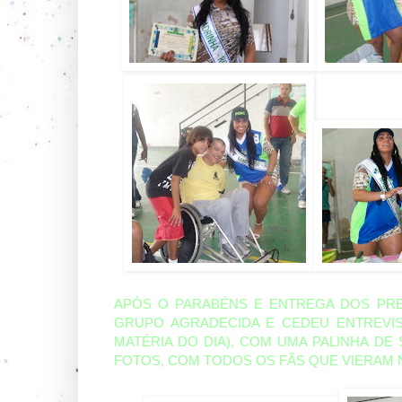
APÓS O PARABÉNS E ENTREGA DOS PRE
GRUPO AGRADECIDA E CEDEU ENTREVI
MATÉRIA DO DIA), COM UMA PALINHA DE
FOTOS, COM TODOS OS FÃS QUE VIERAM 