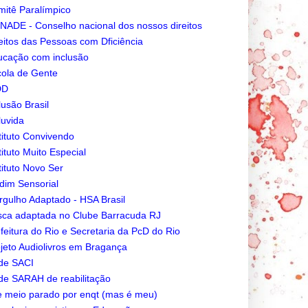
itê Paralímpico
ADE - Conselho nacional dos nossos direitos
eitos das Pessoas com Dficiência
cação com inclusão
ola de Gente
DD
lusão Brasil
luvida
tituto Convivendo
tituto Muito Especial
tituto Novo Ser
dim Sensorial
gulho Adaptado - HSA Brasil
ca adaptada no Clube Barracuda RJ
feitura do Rio e Secretaria da PcD do Rio
jeto Audiolivros em Bragança
de SACI
e SARAH de reabilitação
e meio parado por enqt (mas é meu)