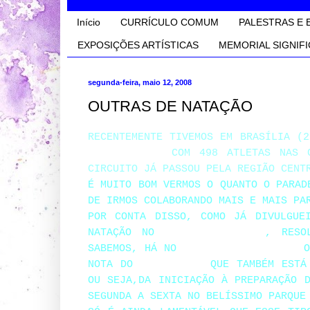
Início
CURRÍCULO COMUM
PALESTRAS E 
EXPOSIÇÕES ARTÍSTICAS
MEMORIAL SIGNIFI
segunda-feira, maio 12, 2008
OUTRAS DE NATAÇÃO
RECENTEMENTE TIVEMOS EM BRASÍLIA (
PARAOLÍMPICO
COM 498 ATLETAS NAS C
CIRCUITO JÁ PASSOU PELA REGIÃO CENT
É MUITO BOM VERMOS O QUANTO O PARAD
DE IRMOS COLABORANDO MAIS E MAIS PA
POR CONTA DISSO, COMO JÁ DIVULGUE
NATAÇÃO NO
JULIO DE LAMARE
, RESO
SABEMOS, HÁ NO
TIJUCA TENIS CLUBE
O 
NOTA DO
FLUMINENSE
QUE TAMBÉM ESTÁ 
OU SEJA,
DA INICIAÇÃO À PREPARAÇÃO 
SEGUNDA A SEXTA NO BELÍSSIMO PARQUE