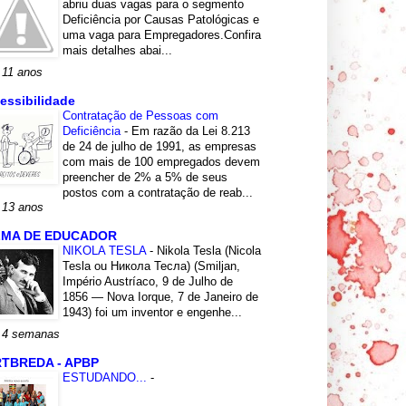
abriu duas vagas para o segmento
Deficiência por Causas Patológicas e
uma vaga para Empregadores.Confira
mais detalhes abai...
 11 anos
essibilidade
Contratação de Pessoas com
Deficiência
-
Em razão da Lei 8.213
de 24 de julho de 1991, as empresas
com mais de 100 empregados devem
preencher de 2% a 5% de seus
postos com a contratação de reab...
 13 anos
LMA DE EDUCADOR
NIKOLA TESLA
-
Nikola Tesla (Nicola
Tesla ou Никола Тесла) (Smiljan,
Império Austríaco, 9 de Julho de
1856 — Nova Iorque, 7 de Janeiro de
1943) foi um inventor e engenhe...
 4 semanas
TBREDA - APBP
ESTUDANDO...
-