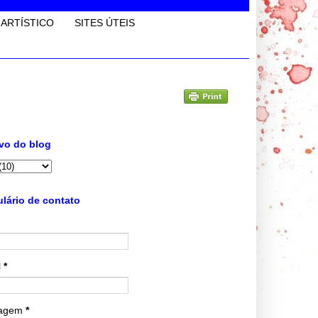
 ARTÍSTICO
SITES ÚTEIS
vo do blog
lário de contato
l
*
agem
*