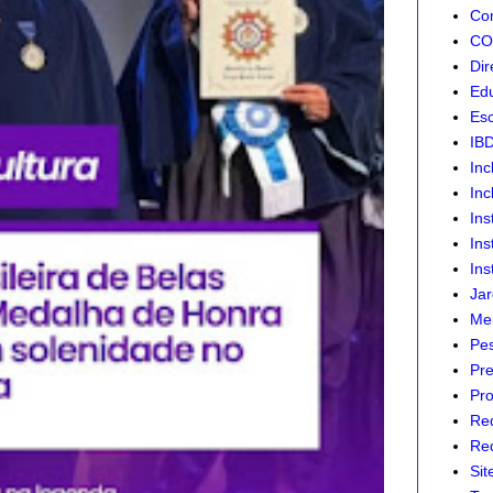
Com
CON
Dir
Edu
Esc
IB
Inc
Inc
Ins
Ins
Ins
Jar
Mer
Pes
Pre
Pro
Re
Red
Sit