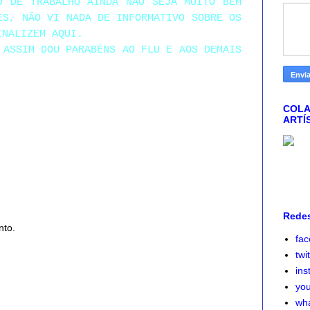
O DE TRABALHO AINDA NÃO SEJA MUITO BEM
ES, NÃO VI NADA DE INFORMATIVO SOBRE OS
INALIZEM AQUI.
 ASSIM DOU PARABÉNS AO FLU E AOS DEMAIS
COLA
ARTÍ
Redes
nto.
fa
twi
ins
yo
wh