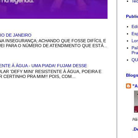
Tec
Publi
Edi
Esp
IO DE JANEIRO
Lon
NA INSEGURANÇA; ACHANDO QUE FOSSE DIFÍCIL E
GUEI PARA O NÚMERO DE ATENDIMENTO QUE ESTÁ...
Pal
Pra
QU
ENTE À ÁGUA - UMA PIADA! FUJAM DESSE
LAR 'DEFY MINI' RESISTENTE À ÁGUA, POEIRA E
Blog
R CERTINHO PRA MIM!! POIS, COM...
"A
Há
.D