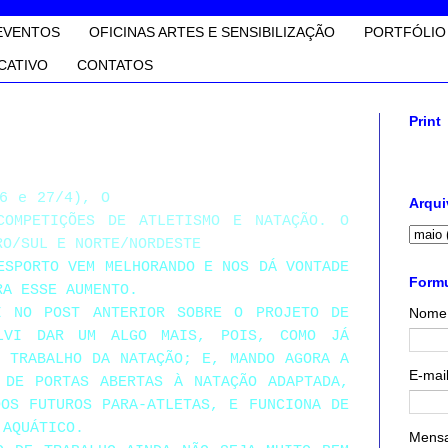
EVENTOS
OFICINAS ARTES E SENSIBILIZAÇÃO
PORTFÓLIO
CATIVO
CONTATOS
Print
26 e 27/4), O
CIRCUITO CAIXA DE ESPORTE
Arqui
OMPETIÇÕES DE ATLETISMO E NATAÇÃO. O
RO/SUL E NORTE/NORDESTE
ESPORTO VEM MELHORANDO E NOS DÁ VONTADE
Formu
RA ESSE AUMENTO.
I NO POST ANTERIOR SOBRE O PROJETO DE
Nome
LVI DAR UM ALGO MAIS, POIS, COMO JÁ
TRABALHO DA NATAÇÃO; E, MANDO AGORA A
E-mai
DE PORTAS ABERTAS À NATAÇÃO ADAPTADA,
DOS FUTUROS PARA-ATLETAS, E FUNCIONA DE
 AQUÁTICO.
Mens