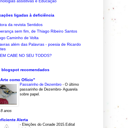
nologias assistivas e Educação
cações ligadas à deficiência
tora da revista Sentidos
erança sem fim, de Thiago Ribeiro Santos
go Caminho de Volta
avras além das Palavras - poesia de Ricardo
tes
EM CABE NO SEU TODOS?
s blogspot recomendados
 Arte como Ofício"
Passarinho de Dezembro
-
O último
passarinho de Dezembro- Aguarela
sobre papel.
 8 anos
eficiente Alerta
-
Eleições do Conade 2015.Edital