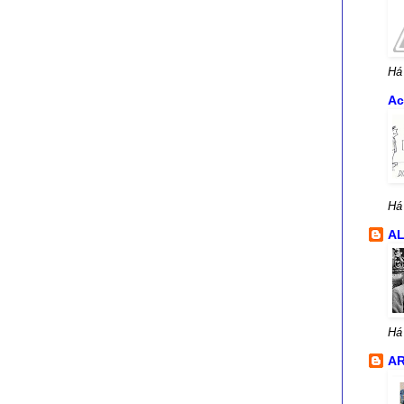
Há
Ac
Há
A
Há
AR