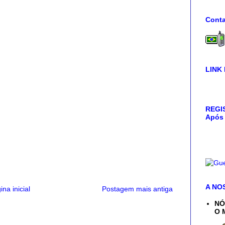
Conta
LINK
REGIS
Após 
A NO
ina inicial
Postagem mais antiga
NÓ
O 