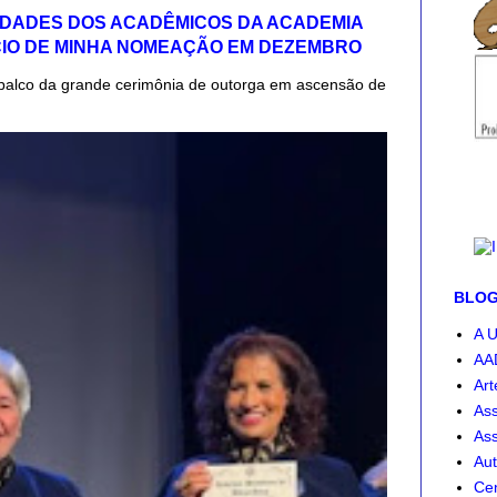
IDADES DOS ACADÊMICOS DA ACADEMIA
CIO DE MINHA NOMEAÇÃO EM DEZEMBRO
palco da grande cerimônia de outorga em ascensão de
BLOG-
A U
AA
Art
Ass
Ass
Aut
Cen